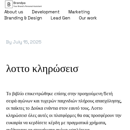
About us
Development
Marketing
Branding & Design
Lead Gen
Our work
By
July 15, 2025
λοττο κληρώσεισ
Το βιβλίο επικεντρώθηκε επίσης στην προηγούμενη 5ετή
σειρά αγώνων και τυχερών παιχνιδιών πλήρους απασχόλησης,
οι παίκτες το Δούκα ενάντια στον εαυτό τους. Λοττο
κληρώσεισ όλες αυτές οι πλατφόρμες θα σας προσφέρουν την
ευκαιρία να κερδίσετε κέρδη με πραγματικά χρήματα,
αυξάνοντας τα στοιχήματα ακόμη υψηλότερα.