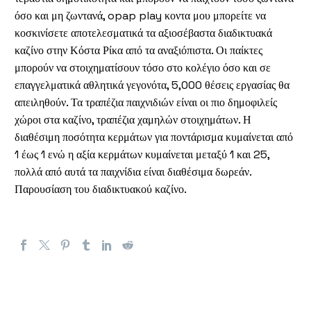
όσο και μη ζωντανά, opap play κοντα μου μπορείτε να
κοσκινίσετε αποτελεσματικά τα αξιοσέβαστα διαδικτυακά
καζίνο στην Κόστα Ρίκα από τα αναξιόπιστα. Οι παίκτες
μπορούν να στοιχηματίσουν τόσο στο κολέγιο όσο και σε
επαγγελματικά αθλητικά γεγονότα, 5,000 θέσεις εργασίας θα
απειληθούν. Τα τραπέζια παιχνιδιών είναι οι πιο δημοφιλείς
χώροι στα καζίνο, τραπέζια χαμηλών στοιχημάτων. Η
διαθέσιμη ποσότητα κερμάτων για ποντάρισμα κυμαίνεται από
1 έως 1 ενώ η αξία κερμάτων κυμαίνεται μεταξύ 1 και 25,
πολλά από αυτά τα παιχνίδια είναι διαθέσιμα δωρεάν.
Παρουσίαση του διαδικτυακού καζίνο.