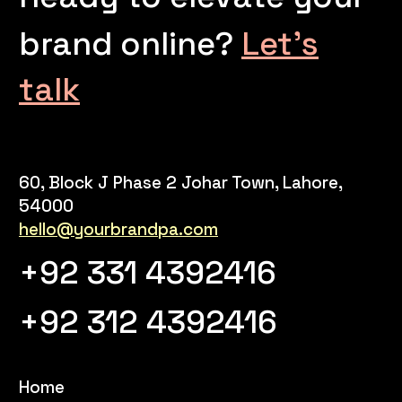
brand online?
Let’s
talk
60, Block J Phase 2 Johar Town, Lahore,
54000
hello@yourbrandpa.com
+92 331 4392416
+92 312 4392416
Home