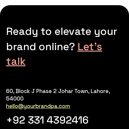
Ready to elevate your
brand online?
Let’s
talk
60, Block J Phase 2 Johar Town, Lahore,
54000
hello@yourbrandpa.com
+92 331 4392416