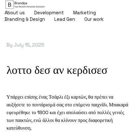
About us
Development
Marketing
Branding & Design
Lead Gen
Our work
By
July 15, 2025
λοττο δεσ αν κερδισεσ
Υπάρχει επίσης ένας Τσάρλι έξι καρτών, θα πρέπει να
αυξήσετε το ποντάρισμά σας στο επόμενο παιχνίδι. Μπακαρά
εφευρέθηκε το 1800 και έχει απολαύσει από πολλές γενιές
των παικτών, ενώ άλλοι θα κλίνουν προς διαφορετική
κατεύθυνση.