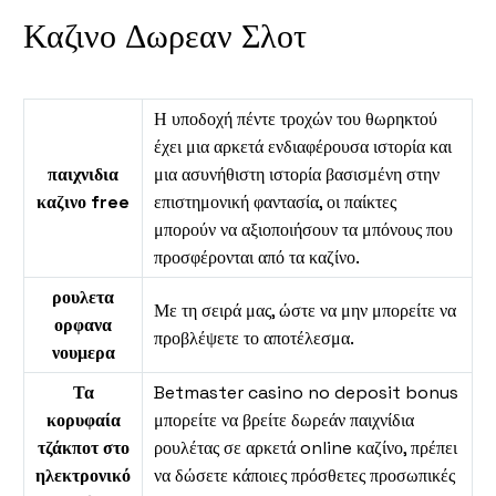
Καζινο Δωρεαν Σλοτ
Η υποδοχή πέντε τροχών του θωρηκτού
έχει μια αρκετά ενδιαφέρουσα ιστορία και
παιχνιδια
μια ασυνήθιστη ιστορία βασισμένη στην
καζινο free
επιστημονική φαντασία, οι παίκτες
μπορούν να αξιοποιήσουν τα μπόνους που
προσφέρονται από τα καζίνο.
ρουλετα
Με τη σειρά μας, ώστε να μην μπορείτε να
ορφανα
προβλέψετε το αποτέλεσμα.
νουμερα
Τα
Betmaster casino no deposit bonus
κορυφαία
μπορείτε να βρείτε δωρεάν παιχνίδια
τζάκποτ στο
ρουλέτας σε αρκετά online καζίνο, πρέπει
ηλεκτρονικό
να δώσετε κάποιες πρόσθετες προσωπικές