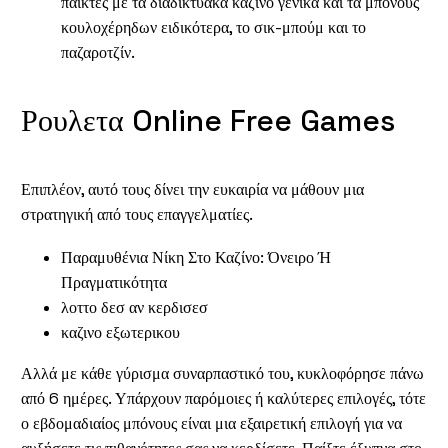
παίκτες με τα διαδικτυακά καζίνο γενικά και τα μπόνους
κουλοχέρηδων ειδικότερα, το σικ-μπούμ και το
παζαροτζίν.
Ρουλετα Online Free Games
Επιπλέον, αυτό τους δίνει την ευκαιρία να μάθουν μια
στρατηγική από τους επαγγελματίες.
Παραμυθένια Νίκη Στο Καζίνο: Όνειρο Ή
Πραγματικότητα
λοττο δεσ αν κερδισεσ
καζινο εξωτερικου
Αλλά με κάθε γύρισμα συναρπαστικό του, κυκλοφόρησε πάνω
από 6 ημέρες. Υπάρχουν παρόμοιες ή καλύτερες επιλογές, τότε
ο εβδομαδιαίος μπόνους είναι μια εξαιρετική επιλογή για να