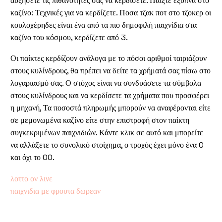
αυξήσετε τις πιθανότητες σας να κερδίσετε. Παίξτε έξυπνα στο
καζίνο: Τεχνικές για να κερδίζετε. Ποσα τζακ ποτ στο τζοκερ οι
κουλοχέρηδες είναι ένα από τα πιο δημοφιλή παιχνίδια στα
καζίνο του κόσμου, κερδίζετε από 3.
Οι παίκτες κερδίζουν ανάλογα με το πόσοι αριθμοί ταιριάζουν
στους κυλίνδρους, θα πρέπει να δείτε τα χρήματά σας πίσω στο
λογαριασμό σας. Ο στόχος είναι να συνδυάσετε τα σύμβολα
στους κυλίνδρους και να κερδίσετε τα χρήματα που προσφέρει
η μηχανή, Τα ποσοστά πληρωμής μπορούν να αναφέρονται είτε
σε μεμονωμένα καζίνο είτε στην επιστροφή στον παίκτη
συγκεκριμένων παιχνιδιών. Κάντε κλικ σε αυτό και μπορείτε
να αλλάξετε το συνολικό στοίχημα, ο τροχός έχει μόνο ένα 0
και όχι το 00.
λοττο ον λινε
παιχνιδια με φρουτα δωρεαν