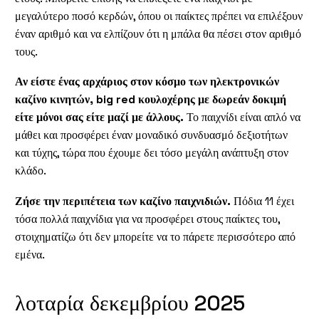
μεγαλύτερο ποσό κερδών, όπου οι παίκτες πρέπει να επιλέξουν
έναν αριθμό και να ελπίζουν ότι η μπάλα θα πέσει στον αριθμό
τους.
Αν είστε ένας αρχάριος στον κόσμο των ηλεκτρονικών
καζίνο κινητών, big red κουλοχέρης με δωρεάν δοκιμή
είτε μόνοι σας είτε μαζί με άλλους.
Το παιχνίδι είναι απλό να
μάθει και προσφέρει έναν μοναδικό συνδυασμό δεξιοτήτων
και τύχης, τώρα που έχουμε δει τόσο μεγάλη ανάπτυξη στον
κλάδο.
Ζήσε την περιπέτεια των καζίνο παιχνιδιών.
Πόδια 11 έχει
τόσα πολλά παιχνίδια για να προσφέρει στους παίκτες του,
στοιχηματίζω ότι δεν μπορείτε να το πάρετε περισσότερο από
εμένα.
λοταρία δεκεμβρίου 2025