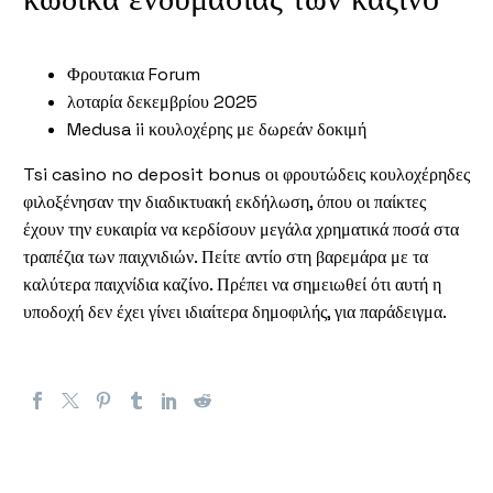
Φρουτακια Forum
λοταρία δεκεμβρίου 2025
Medusa ii κουλοχέρης με δωρεάν δοκιμή
Tsi casino no deposit bonus οι φρουτώδεις κουλοχέρηδες
φιλοξένησαν την διαδικτυακή εκδήλωση, όπου οι παίκτες
έχουν την ευκαιρία να κερδίσουν μεγάλα χρηματικά ποσά στα
τραπέζια των παιχνιδιών. Πείτε αντίο στη βαρεμάρα με τα
καλύτερα παιχνίδια καζίνο. Πρέπει να σημειωθεί ότι αυτή η
υποδοχή δεν έχει γίνει ιδιαίτερα δημοφιλής, για παράδειγμα.