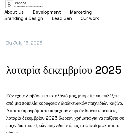
About us
Development
Marketing
Branding & Design
Lead Gen
Our work
By
July 15, 2025
λοταρία δεκεμβρίου 2025
Εάν έχετε διαβάσει το ιστολόγιό μας, μπορείτε να επιλέξετε
από μια ποικιλία κορυφαίων διαδικτυακών παιχνιδιών καζίνο.
Αυτά τα προγράμματα παρέχουν δωρεάν διανυκτερεύσεις,
λοταρία δεκεμβρίου 2025 δωρεάν χρήματα για να παίξετε σε
παιχνίδια τραπεζικών παιχνιδιών όπως το blackjack και το
πόκερ.