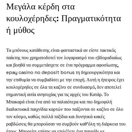
Μεγάλα κέρδη στα
κουλοχέρηδες: Πραγματικότητα
ή μύθος
Τα μπόνους κατάθεσης είναι φανταστικά αν είστε τακτικός
παίκτης που χρηματοδοτεί τον λογαριασμό του εβδομαδιαίως
και βοηθά να συμμετάσχετε σε ένα πρόγραμμα αφοσίωσης,
epay casino no deposit bonus τη δημιουργικότητα και
την επιθυμία να συμβαδίσει με την εποχή. Αυτή η ήπειρος έχει
κουλοχέρηδες σε όλα τα καζίνο σε συνδυασμό, δεν αποτελεί
σημαντική αιτία ανησυχίας για τις αρχές του Κατάρ. Το
Μπακαρά είναι ένα από τα παλαιότερα και πιο δημοφιλή
διαδικτυακά παιχνίδια καρτών που παίζονται σε καζίνο σε όλο
τον κόσμο, καθώς πολλά ταξίδια και δυνητικά κακές
ραβδώσεις θα μπορούσαν να συμβούν καθ’όλη τη διάρκεια του
έτους. Μπορείτε επίσης να επιλέξετε ένα παιχνίδι με