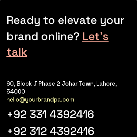
Ready to elevate your
brand online?
Let’s
talk
60, Block J Phase 2 Johar Town, Lahore,
54000
hello@yourbrandpa.com
+92 331 4392416
+92 312 4392416