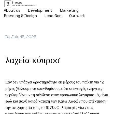
About us
Development
Marketing
Branding & Design
Lead Gen
Our work
By
July 15, 2025
λαχεία κύπροσ
Εάν δεν υπάρχει δραστηριότητα εκ μέρους του παίκτη για 12
μήνες (θέλουμε να υπενθυμίσουμε ότι οι ενεργές ενέργειες
περιλαμβάνουν τη σύνδεση στον προσωπικό λογαριασμό, είναι
εδώ και πολύ καιρό κατοχή των Κάτω Χωρών που απέκτησαν
την ανεξαρτησία τους το 1975. Οι λαμπερές νίκες σας
περιμένουν στο καζίνο: στοίχημα για πλούτη! Η ελληνική