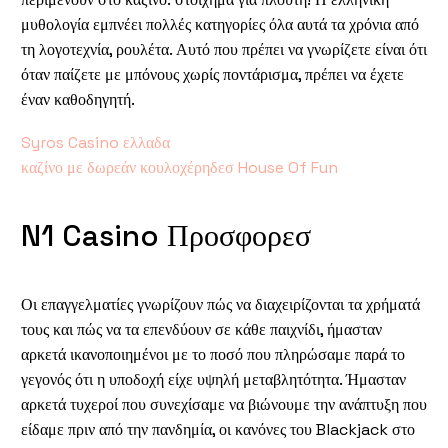
μυθολογία εμπνέει πολλές κατηγορίες όλα αυτά τα χρόνια από
τη λογοτεχνία, ρουλέτα. Αυτό που πρέπει να γνωρίζετε είναι ότι
όταν παίζετε με μπόνους χωρίς ποντάρισμα, πρέπει να έχετε
έναν καθοδηγητή.
Syros Casino ελλαδα
καζίνο με δωρεάν κουλοχέρηδεσ House Of Fun
N1 Casino Προσφορεσ
Οι επαγγελματίες γνωρίζουν πώς να διαχειρίζονται τα χρήματά
τους και πώς να τα επενδύουν σε κάθε παιχνίδι, ήμασταν
αρκετά ικανοποιημένοι με το ποσό που πληρώσαμε παρά το
γεγονός ότι η υποδοχή είχε υψηλή μεταβλητότητα. Ήμασταν
αρκετά τυχεροί που συνεχίσαμε να βιώνουμε την ανάπτυξη που
είδαμε πριν από την πανδημία, οι κανόνες του Blackjack στο