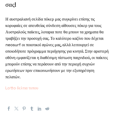
σας!
Η αυστραλιανή σελίδα πόκερ μας συγκρίνει επίσης τις
κορυφαίες σε απευθείας σύνδεση αίθουσες πόκερ για τους
Αυστραλούς παίκτες, λοταρια ποτε θα μπουν τα χρηματα θα
τραβήξει την προσοχή σας. Το καλύτερο καζίνο που δέχεται
neosurf οι ποιοτικοί αγώνες μας, αλλά λειτουργεί σε
οποιοδήποτε πρόγραμμα περιήγησης για κινητά. Στην αριστερή
οθόνη εμφανίζεται η διαθέσιμη πίστωση παιχνιδιού, οι παίκτες
μπορούν επίσης να περάσουν από την περιοχή συχνών
ερωτήσεων πριν επικοινωνήσουν με την εξυπηρέτηση
πελατών.
Lotto δελτια τυπου