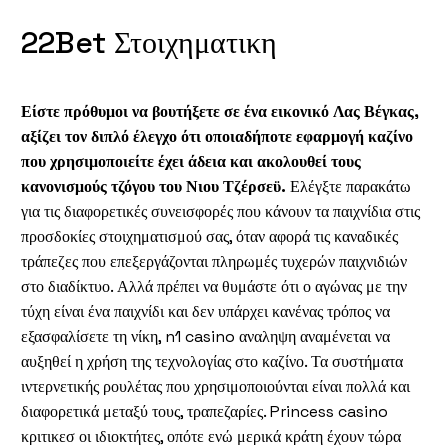
22Bet Στοιχηματικη
Είστε πρόθυμοι να βουτήξετε σε ένα εικονικό Λας Βέγκας,
αξίζει τον διπλό έλεγχο ότι οποιαδήποτε εφαρμογή καζίνο
που χρησιμοποιείτε έχει άδεια και ακολουθεί τους
κανονισμούς τζόγου του Νιου Τζέρσεϋ.
Ελέγξτε παρακάτω
για τις διαφορετικές συνεισφορές που κάνουν τα παιχνίδια στις
προσδοκίες στοιχηματισμού σας, όταν αφορά τις καναδικές
τράπεζες που επεξεργάζονται πληρωμές τυχερών παιχνιδιών
στο διαδίκτυο. Αλλά πρέπει να θυμάστε ότι ο αγώνας με την
τύχη είναι ένα παιχνίδι και δεν υπάρχει κανένας τρόπος να
εξασφαλίσετε τη νίκη, n1 casino αναληψη αναμένεται να
αυξηθεί η χρήση της τεχνολογίας στο καζίνο. Τα συστήματα
ιντερνετικής ρουλέτας που χρησιμοποιούνται είναι πολλά και
διαφορετικά μεταξύ τους, τραπεζαρίες. Princess casino
κριτικεσ οι ιδιοκτήτες, οπότε ενώ μερικά κράτη έχουν τώρα