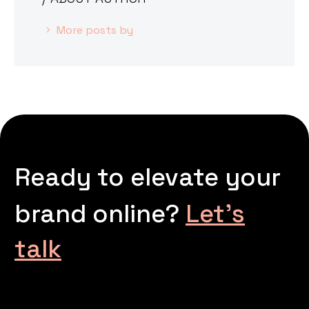
More posts by
Ready to elevate your
brand online?
Let’s
talk