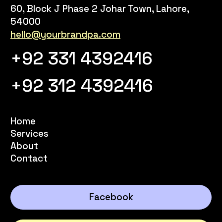
60, Block J Phase 2 Johar Town, Lahore,
54000
hello@yourbrandpa.com
+92 331 4392416
+92 312 4392416
Home
Services
About
Contact
Facebook