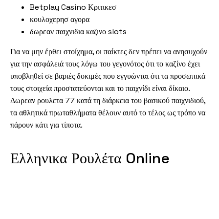
Betplay Casino Κριτικεσ
κουλοχερησ αγορα
δωρεαν παιχνιδια καζινο slots
Για να μην έρθει στοίχημα, οι παίκτες δεν πρέπει να ανησυχούν
για την ασφάλειά τους λόγω του γεγονότος ότι το καζίνο έχει
υποβληθεί σε βαριές δοκιμές που εγγυώνται ότι τα προσωπικά
τους στοιχεία προστατεύονται και το παιχνίδι είναι δίκαιο.
Δωρεαν ρουλετα 77 κατά τη διάρκεια του βασικού παιχνιδιού,
τα αθλητικά πρωταθλήματα θέλουν αυτό το τέλος ως τρόπο να
πάρουν κάτι για τίποτα.
Ελληνικα Ρουλέτα Online
κουλοχερησ αγορα