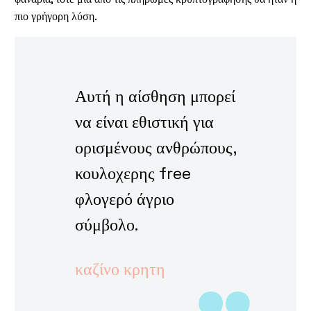
πιο γρήγορη λύση.
Αυτή η αίσθηση μπορεί
να είναι εθιστική για
ορισμένους ανθρώπους,
κουλοχερης free
φλογερό άγριο
σύμβολο.
καζίνο κρητη