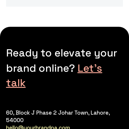
Ready to elevate your
brand online?
Let’s
talk
60, Block J Phase 2 Johar Town, Lahore,
54000
hello@yourbrandpa.com