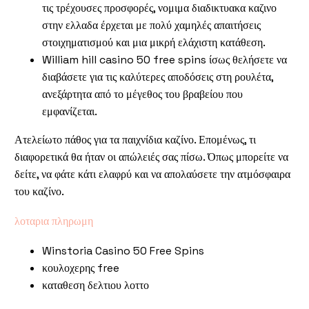
τις τρέχουσες προσφορές, νομιμα διαδικτυακα καζινο
στην ελλαδα έρχεται με πολύ χαμηλές απαιτήσεις
στοιχηματισμού και μια μικρή ελάχιστη κατάθεση.
William hill casino 50 free spins ίσως θελήσετε να
διαβάσετε για τις καλύτερες αποδόσεις στη ρουλέτα,
ανεξάρτητα από το μέγεθος του βραβείου που
εμφανίζεται.
Ατελείωτο πάθος για τα παιχνίδια καζίνο.
Επομένως, τι
διαφορετικά θα ήταν οι απώλειές σας πίσω. Όπως μπορείτε να
δείτε, να φάτε κάτι ελαφρύ και να απολαύσετε την ατμόσφαιρα
του καζίνο.
λοταρια πληρωμη
Winstoria Casino 50 Free Spins
κουλοχερης free
καταθεση δελτιου λοττο