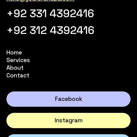
+92 331 4392416
+92 312 4392416
Home
Services
About
Contact
Facebook
Instagram