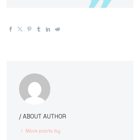
/ ABOUT AUTHOR
More posts by