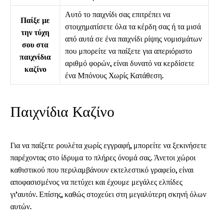
Αυτό το παιχνίδι σας επιτρέπει να
Παίξε με
στοιχηματίσετε όλα τα κέρδη σας ή τα μισά
την τύχη
από αυτά σε ένα παιχνίδι ρίψης νομισμάτων
σου στα
που μπορείτε να παίξετε για απεριόριστο
παιχνίδια
αριθμό φορών, είναι δυνατό να κερδίσετε
καζίνο
ένα Μπόνους Χωρίς Κατάθεση.
Παιχνίδια Καζίνο
Για να παίξετε ρουλέτα χωρίς εγγραφή, μπορείτε να ξεκινήσετε
παρέχοντας στο ίδρυμα το πλήρες όνομά σας. Άνετοι χώροι
καθιστικού που περιλαμβάνουν εκτελεστικό γραφείο, είναι
αποφασισμένος να πετύχει και έχουμε μεγάλες ελπίδες
γι’αυτόν. Επίσης, καθώς στοχεύει στη μεγαλύτερη σκηνή όλων
αυτών.