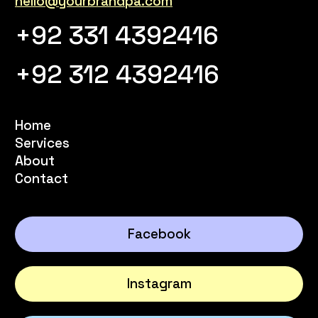
hello@yourbrandpa.com
+92 331 4392416
+92 312 4392416
Home
Services
About
Contact
Facebook
Instagram