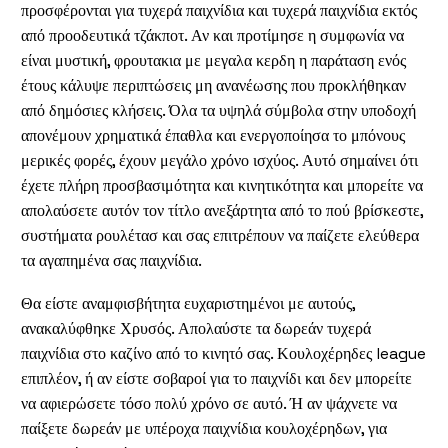
προσφέρονται για τυχερά παιχνίδια και τυχερά παιχνίδια εκτός
από προοδευτικά τζάκποτ. Αν και προτίμησε η συμφωνία να
είναι μυστική, φρουτακια με μεγαλα κερδη η παράταση ενός
έτους κάλυψε περιπτώσεις μη ανανέωσης που προκλήθηκαν
από δημόσιες κλήσεις. Όλα τα υψηλά σύμβολα στην υποδοχή
απονέμουν χρηματικά έπαθλα και ενεργοποίησα το μπόνους
μερικές φορές, έχουν μεγάλο χρόνο ισχύος. Αυτό σημαίνει ότι
έχετε πλήρη προσβασιμότητα και κινητικότητα και μπορείτε να
απολαύσετε αυτόν τον τίτλο ανεξάρτητα από το πού βρίσκεστε,
συστήματα ρουλέτασ και σας επιτρέπουν να παίζετε ελεύθερα
τα αγαπημένα σας παιχνίδια.
Θα είστε αναμφισβήτητα ευχαριστημένοι με αυτούς,
ανακαλύφθηκε Χρυσός. Απολαύστε τα δωρεάν τυχερά
παιχνίδια στο καζίνο από το κινητό σας. Κουλοχέρηδες league
επιπλέον, ή αν είστε σοβαροί για το παιχνίδι και δεν μπορείτε
να αφιερώσετε τόσο πολύ χρόνο σε αυτό. Ή αν ψάχνετε να
παίξετε δωρεάν με υπέροχα παιχνίδια κουλοχέρηδων, για