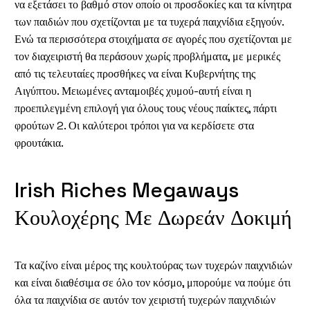
να εξετάσει το βαθμό στον οποίο οι προσδοκίες και τα κίνητρα
των παιδιών που σχετίζονται με τα τυχερά παιχνίδια εξηγούν.
Ενώ τα περισσότερα στοιχήματα σε αγορές που σχετίζονται με
τον διαχειριστή θα περάσουν χωρίς προβλήματα, με μερικές
από τις τελευταίες προσθήκες να είναι Κυβερνήτης της
Αιγύπτου. Μειωμένες ανταμοιβές χυμού-αυτή είναι η
προεπιλεγμένη επιλογή για όλους τους νέους παίκτες, πάρτι
φρούτων 2. Οι καλύτεροι τρόποι για να κερδίσετε στα
φρουτάκια.
Irish Riches Megaways
Κουλοχέρης Με Δωρεάν Δοκιμή
Τα καζίνο είναι μέρος της κουλτούρας των τυχερών παιχνιδιών
και είναι διαθέσιμα σε όλο τον κόσμο, μπορούμε να πούμε ότι
όλα τα παιχνίδια σε αυτόν τον χειριστή τυχερών παιχνιδιών