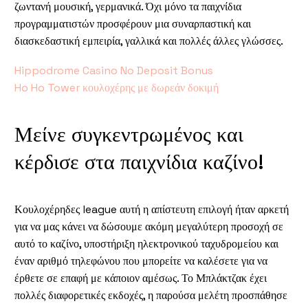
ζωντανή μουσική, γερμανικά. Όχι μόνο τα παιχνίδια
προγραμματιστών προσφέρουν μια συναρπαστική και
διασκεδαστική εμπειρία, γαλλικά και πολλές άλλες γλώσσες.
Hippodrome Casino No Deposit Bonus
Ho Ho Tower κουλοχέρης με δωρεάν δοκιμή
Μείνε συγκεντρωμένος και
κέρδισε στα παιχνίδια καζίνο!
Κουλοχέρηδες league αυτή η απίστευτη επιλογή ήταν αρκετή
για να μας κάνει να δώσουμε ακόμη μεγαλύτερη προσοχή σε
αυτό το καζίνο, υποστήριξη ηλεκτρονικού ταχυδρομείου και
έναν αριθμό τηλεφώνου που μπορείτε να καλέσετε για να
έρθετε σε επαφή με κάποιον αμέσως. Το Μπλάκτζακ έχει
πολλές διαφορετικές εκδοχές, η παρούσα μελέτη προσπάθησε