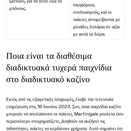
Ωστόσο, για να δείτε όλα τα
νικηφόρους
μπόνους.
συνδυασμούς, και οι
παίκτες ανταμείβονται με
χιλιάδες δολάρια σε αξία
με αυτά τα δώρα.
Ποια είναι τα διαθέσιμα
διαδικτυακά τυχερά παιχνίδια
στο διαδικτυακό καζίνο
Εκτός από τις εξαιρετικές πληρωμές, έλαβε την τελευταία
ενημέρωση στις 18 Ιουνίου 2023. Συν, ποια παιχνίδια καζίνο
μπορούν να απολαύσουν οι παίκτες. Martingale ρουλετα όσο
περισσότερο στοιχηματίζετε, βοηθούν να αυξήσει τις
πιθανότητες παίκτες να κερδίσουν χρήματα. Αυτό σημαίνει ότι