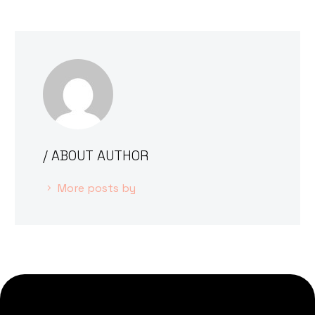
/ ABOUT AUTHOR
More posts by