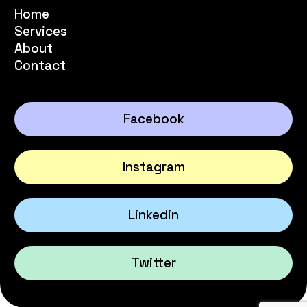
Home
Services
About
Contact
Facebook
Instagram
Linkedin
Twitter