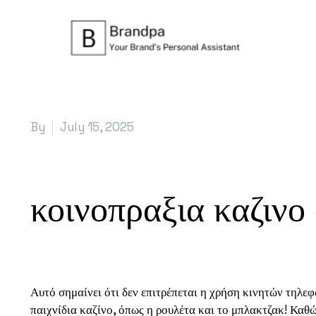
By
July 15, 2025
κοινοπραξια καζινο
Αυτό σημαίνει ότι δεν επιτρέπεται η χρήση κινητών τηλε
παιχνίδια καζίνο, όπως η ρουλέτα και το μπλακτζακ! Καθώ