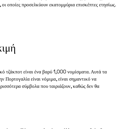
, οι οποίες προσελκύουν εκατομμύρια επισκέπτες ετησίως.
κιμή
ικό τζάκποτ είναι ένα βαρύ 1,000 νομίσματα. Αυτά τα
ην Πορτογαλία είναι νόμιμα, είναι σημαντικό να
ερισσότερα σύμβολα που ταιριάζουν, καθώς δεν θα