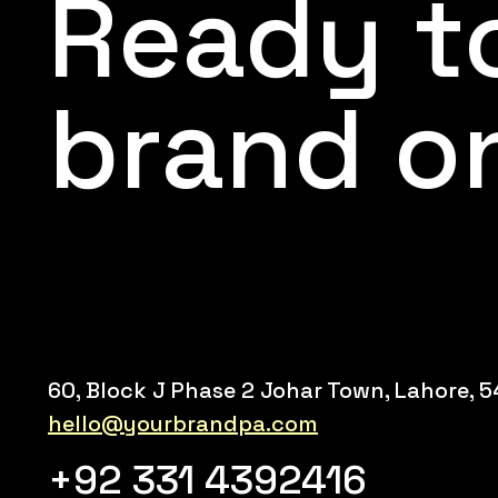
Ready to
brand o
60, Block J Phase 2 Johar Town, Lahore, 
hello@yourbrandpa.com
+92 331 4392416