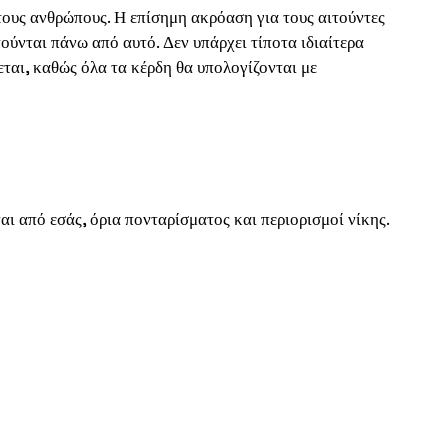
τους ανθρώπους. Η επίσημη ακρόαση για τους αιτούντες
ούνται πάνω από αυτό. Δεν υπάρχει τίποτα ιδιαίτερα
εται, καθώς όλα τα κέρδη θα υπολογίζονται με
ι από εσάς, όρια πονταρίσματος και περιορισμοί νίκης.