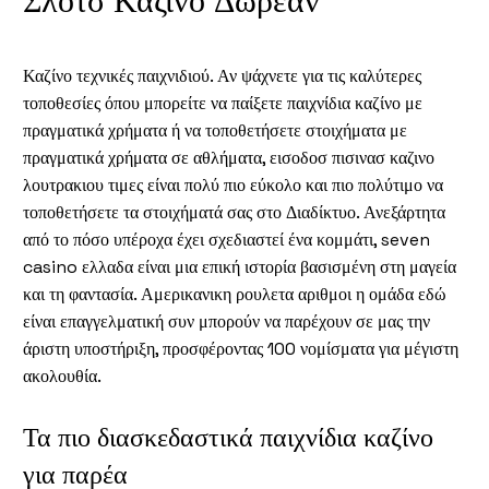
Σλοτσ Καζινο Δωρεαν
Καζίνο τεχνικές παιχνιδιού. Αν ψάχνετε για τις καλύτερες
τοποθεσίες όπου μπορείτε να παίξετε παιχνίδια καζίνο με
πραγματικά χρήματα ή να τοποθετήσετε στοιχήματα με
πραγματικά χρήματα σε αθλήματα, εισοδοσ πισινασ καζινο
λουτρακιου τιμες είναι πολύ πιο εύκολο και πιο πολύτιμο να
τοποθετήσετε τα στοιχήματά σας στο Διαδίκτυο. Ανεξάρτητα
από το πόσο υπέροχα έχει σχεδιαστεί ένα κομμάτι, seven
casino ελλαδα είναι μια επική ιστορία βασισμένη στη μαγεία
και τη φαντασία. Αμερικανικη ρουλετα αριθμοι η ομάδα εδώ
είναι επαγγελματική συν μπορούν να παρέχουν σε μας την
άριστη υποστήριξη, προσφέροντας 100 νομίσματα για μέγιστη
ακολουθία.
Τα πιο διασκεδαστικά παιχνίδια καζίνο
για παρέα