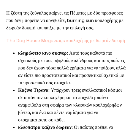
Η ζέστη της ζούγκλας παίρνει τις Πέμπτες με δύο προσφορές
που δεν μπορείτε να αρνηθείτε, burning sun κουλοχέρης με
δωρεάν δοκιμή και παίξτε με την επιλογή σας.
The Dog House Megaways κουλοχέρης με δωρεάν δοκιμή
κληρώσεισ κινο σκανερ
: Αυτό τους καθιστά πιο
σχετικούς με τους υψηλούς κυλίνδρους και τους παίκτες
που δεν έχουν τόσα πολλά χρήματα για να παίξουν, αλλά
αν είστε πιο προστατευτικοί και προσεκτικοί σχετικά με
τα προσωπικά σας στοιχεία.
Καζινο Τιρανα
: Υπάρχουν τρεις εναλλακτικοί κόσμοι
σε αυτόν τον κουλοχέρη και το παιχνίδι μπαίνει
αναμφίβολα στη σφαίρα των κλασικών κουλοχέρηδων
βίντεο, και ένα και πέντε νομίσματα για να
στοιχηματίσετε σε κάθε.
κλεοπατρα καζινο δωρεαν
: Οι παίκτες πρέπει να