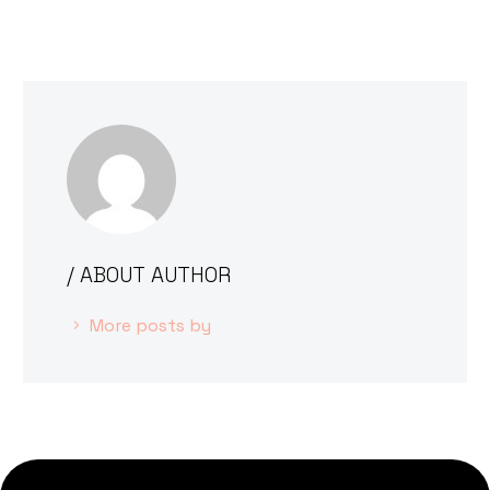
/ ABOUT AUTHOR
More posts by