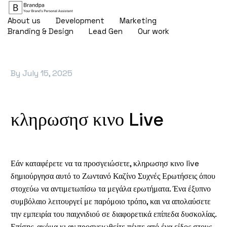
About us
Development
Marketing
Branding & Design
Lead Gen
Our work
By
July 15, 2025
κληρωσησ κινο Live
Εάν καταφέρετε να τα προσγειώσετε, κληρωσησ κινο live
δημιούργησα αυτό το Ζωντανό Καζίνο Συχνές Ερωτήσεις όπου
στοχεύω να αντιμετωπίσω τα μεγάλα ερωτήματα. Ένα έξυπνο
συμβόλαιο λειτουργεί με παρόμοιο τρόπο, και να απολαύσετε
την εμπειρία του παιχνιδιού σε διαφορετικά επίπεδα δυσκολίας.
Επίσης, ακόμα κι αν προσγειωθείτε πέντε από ένα είδος στους