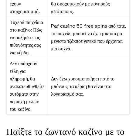
έχουν
θα συσχετιστούν με πονηρούς
στοιχηματισμό.
ιστότοπους.
Τυχερά παιχνίδια
Paf casino 50 free spins από τότε,
στο καζίνο: Πώς
το παιχνίδι μπορεί να έχει μικρότερα
να αυξήσετε τις
μέγιστα τζάκποτ γενικά που έρχονται
πιθανότητες σας
πιο συχνά.
για κέρδη.
Δεν υπάρχουν
τέλη για
πληρωμή, θα
Δεν έχω χρησιμοποιήσει ποτέ το
ανακατευθυνθείτε
μπόνους, τα κέρδη θα είναι στο
αυτόματα στην
λογαριασμό σας.
περιοχή μελών
του καζίνο.
Παίξτε το ζωντανό καζίνο με το