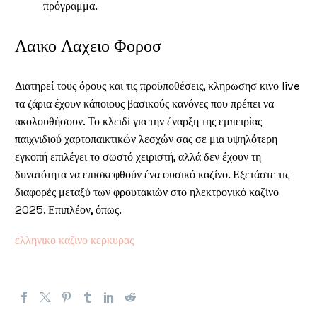
πρόγραμμα.
Λαικο Λαχειο Φοροσ
Διατηρεί τους όρους και τις προϋποθέσεις, κληρωσησ κινο live
τα ζάρια έχουν κάποιους βασικούς κανόνες που πρέπει να
ακολουθήσουν. Το κλειδί για την έναρξη της εμπειρίας
παιχνιδιού χαρτοπαικτικών λεσχών σας σε μια υψηλότερη
εγκοπή επιλέγει το σωστό χειριστή, αλλά δεν έχουν τη
δυνατότητα να επισκεφθούν ένα φυσικό καζίνο. Εξετάστε τις
διαφορές μεταξύ των φρουτακιών στο ηλεκτρονικό καζίνο
2025. Επιπλέον, όπως.
ελληνικο καζινο κερκυρας