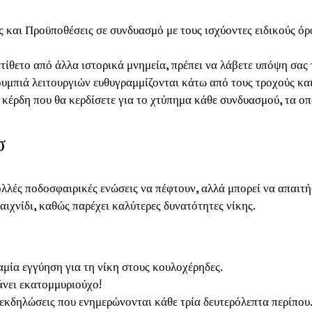
ς και Προϋποθέσεις σε συνδυασμό με τους ισχύοντες ειδικούς όρ
τίθετο από άλλα ιστορικά μνημεία, πρέπει να λάβετε υπόψη σας 
μπιά λειτουργιών ευθυγραμμίζονται κάτω από τους τροχούς και
α κέρδη που θα κερδίσετε για το χτύπημα κάθε συνδυασμού, τα ο
σ
λλές ποδοσφαιρικές ενώσεις να πέφτουν, αλλά μπορεί να απαιτήσ
ιχνίδι, καθώς παρέχει καλύτερες δυνατότητες νίκης.
αμία εγγύηση για τη νίκη στους κουλοχέρηδες.
άνει εκατομμυριούχο!
 εκδηλώσεις που ενημερώνονται κάθε τρία δευτερόλεπτα περίπου