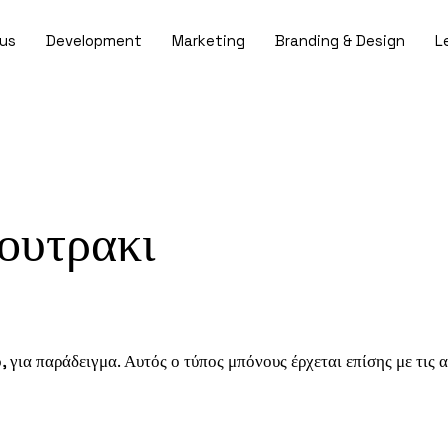
us
Development
Marketing
Branding & Design
L
ουτρακι
, για παράδειγμα. Αυτός ο τύπος μπόνους έρχεται επίσης με τις 