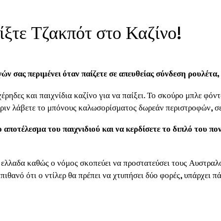
ξτε Τζακπότ στο Καζίνο!
ών σας περιμένει όταν παίζετε σε απευθείας σύνδεση ρουλέτα, 
οχέρηδες και παιχνίδια καζίνο για να παίξει. Το σκούρο μπλε φό
πριν λάβετε το μπόνους καλωσορίσματος δωρεάν περιστροφών, σε
ο αποτέλεσμα του παιχνιδιού και να κερδίσετε το διπλό του π
ελλαδα καθώς ο νόμος σκοπεύει να προστατεύσει τους Αυστραλού
 πιθανό ότι ο ντίλερ θα πρέπει να χτυπήσει δύο φορές, υπάρχει 