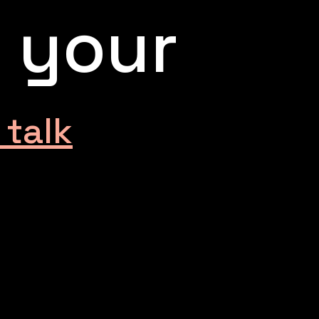
 your
 talk