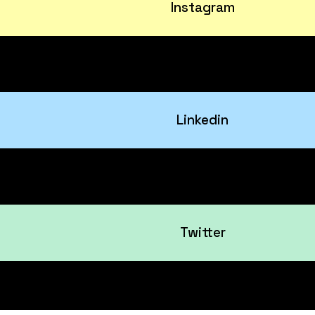
Instagram
Linkedin
Twitter