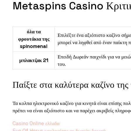
Metaspins Casino Κριτι
όλα τα
Επιλέξτε ένα αξιόπιστο καζίνο σήμ
φρουτάκια της
μπορεί να ληφθεί από έναν παίκτη 
spinomenal
Επειδή Δωρεάν παιχνίδι για να μειώ
μπλακτζακ 21
του.
Παίξτε στα καλύτερα καζίνο της
Τα κολπα ηλεκτρονικό καζίνο για κινητά είναι επίσης πολ
πρέπει να είναι αξιόπιστο και να παρέχει ακριβείς πληρο
Casino Online ελλαδα
Eye Of Horus κουλοχέρης με δωρεάν δοκιμή