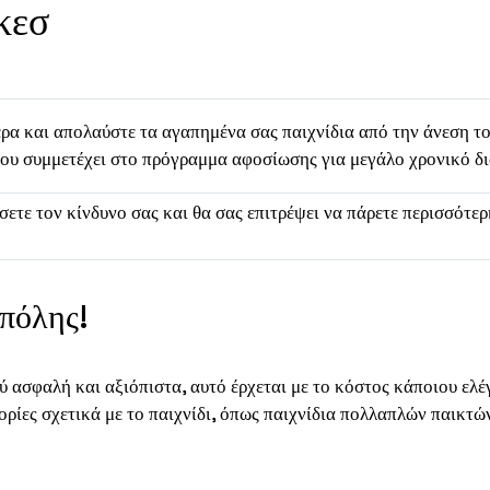
κεσ
ερα και απολαύστε τα αγαπημένα σας παιχνίδια από την άνεση τ
που συμμετέχει στο πρόγραμμα αφοσίωσης για μεγάλο χρονικό δι
σετε τον κίνδυνο σας και θα σας επιτρέψει να πάρετε περισσότε
 πόλης!
ύ ασφαλή και αξιόπιστα, αυτό έρχεται με το κόστος κάποιου ελέ
φορίες σχετικά με το παιχνίδι, όπως παιχνίδια πολλαπλών παικτώ