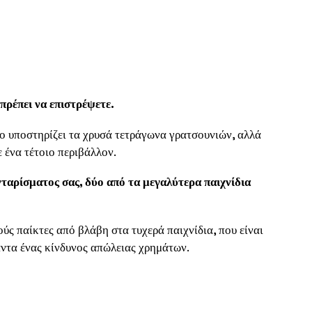
πρέπει να επιστρέψετε.
ντο υποστηρίζει τα χρυσά τετράγωνα γρατσουνιών, αλλά
 ένα τέτοιο περιβάλλον.
ονταρίσματος σας, δύο από τα μεγαλύτερα παιχνίδια
ς παίκτες από βλάβη στα τυχερά παιχνίδια, που είναι
πάντα ένας κίνδυνος απώλειας χρημάτων.