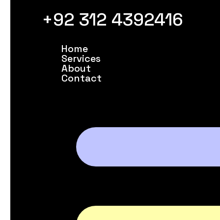
+92 312 4392416
Home
Services
About
Contact