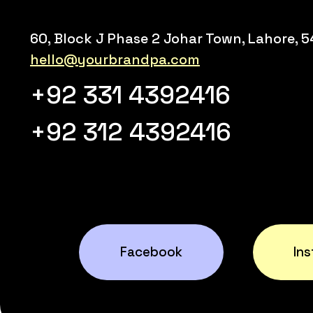
60, Block J Phase 2 Johar Town, Lahore, 
hello@yourbrandpa.com
+92 331 4392416
+92 312 4392416
Facebook
In