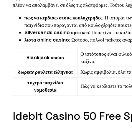
πλέον να απολαμβάνει σε όλες τις πλατφόρμες. Τούτου λε
πως να κερδισω στους κουλοχερηδες
: Η ιστορία τ
παιχνίδια που παράγονται από κουλοχέρηδες παίκτε
Silversands casino κριτικεσ
: Ποια είναι τα καλύ
λιστα online casino
: Ωστόσο, πολλοί παίκτες ανα
Ο ιστότοπος είναι φιλικ
Blackjack ασσοσ
καζίνο.
δωρεαν ρουλετα ελληνικα
Χωρίς αμφιβολία, όλα τα
τυχερά παιχνίδια
Πώς να κερδίσετε το πολ
νομοθεσία
Idebit Casino 50 Free S