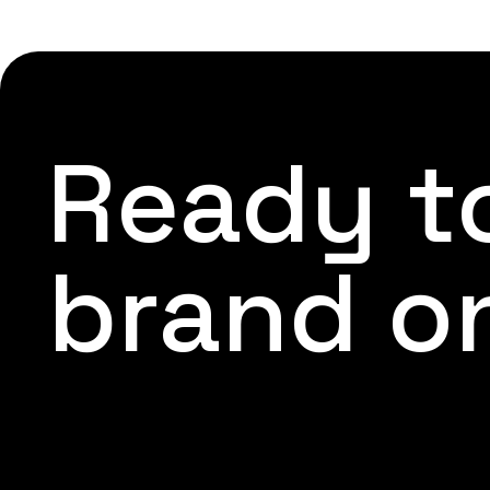
Ready to
brand o