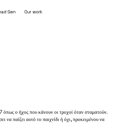
ead Gen
Our work
7 όπως ο ήχος που κάνουν οι τροχοί όταν σταματούν.
ει να παίζει αυτό το παιχνίδι ή όχι, προκειμένου να