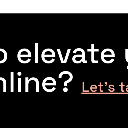
 elevate
nline?
Let’s t