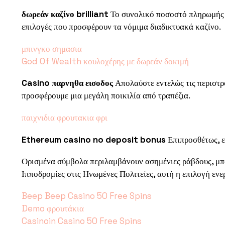
δωρεάν καζίνο brilliant
Το συνολικό ποσοστό πληρωμής τ
επιλογές που προσφέρουν τα νόμιμα διαδικτυακά καζίνο.
μπινγκο σημασια
God Of Wealth κουλοχέρης με δωρεάν δοκιμή
Casino παρνηθα εισοδος
Απολαύστε εντελώς τις περιστρο
προσφέρουμε μια μεγάλη ποικιλία από τραπέζια.
παιχνιδια φρουτακια φρι
Ethereum casino no deposit bonus
Επιπροσθέτως, ε
Ορισμένα σύμβολα περιλαμβάνουν ασημένιες ράβδους, μπο
Ιπποδρομίες στις Ηνωμένες Πολιτείες, αυτή η επιλογή ενε
Beep Beep Casino 50 Free Spins
Demo φρουτάκια
Casinoin Casino 50 Free Spins