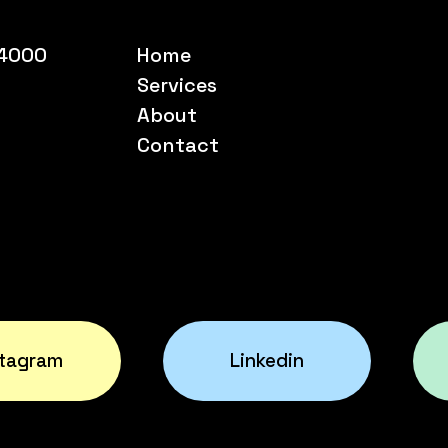
54000
Home
Services
About
Contact
stagram
Linkedin