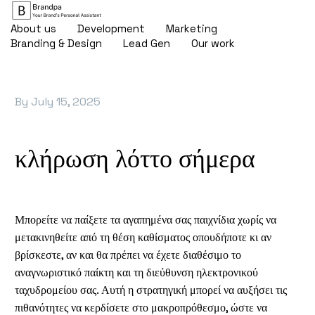
About us
Development
Marketing
Branding & Design
Lead Gen
Our work
By
July 15, 2025
κλήρωση λόττο σήμερα
Μπορείτε να παίξετε τα αγαπημένα σας παιχνίδια χωρίς να
μετακινηθείτε από τη θέση καθίσματος οπουδήποτε κι αν
βρίσκεστε, αν και θα πρέπει να έχετε διαθέσιμο το
αναγνωριστικό παίκτη και τη διεύθυνση ηλεκτρονικού
ταχυδρομείου σας. Αυτή η στρατηγική μπορεί να αυξήσει τις
πιθανότητες να κερδίσετε στο μακροπρόθεσμο, ώστε να