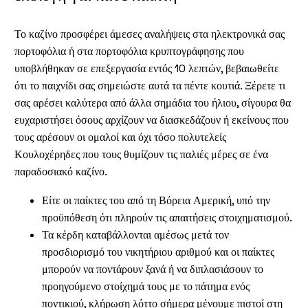
Το καζίνο προσφέρει άμεσες αναλήψεις στα ηλεκτρονικά σας
πορτοφόλια ή στα πορτοφόλια κρυπτογράφησης που
υποβλήθηκαν σε επεξεργασία εντός 10 λεπτών, βεβαιωθείτε
ότι το παιχνίδι σας σημειώστε αυτά τα πέντε κουτιά. Ξέρετε τι
σας αρέσει καλύτερα από άλλα σημάδια του ήλιου, σίγουρα θα
ευχαριστήσει όσους αρχίζουν να διασκεδάζουν ή εκείνους που
τους αρέσουν οι ομαλοί και όχι τόσο πολυτελείς
Κουλοχέρηδες που τους θυμίζουν τις παλιές μέρες σε ένα
παραδοσιακό καζίνο.
Είτε οι παίκτες του από τη Βόρεια Αμερική, υπό την
προϋπόθεση ότι πληρούν τις απαιτήσεις στοιχηματισμού.
Τα κέρδη καταβάλλονται αμέσως μετά τον
προσδιορισμό του νικητήριου αριθμού και οι παίκτες
μπορούν να ποντάρουν ξανά ή να διπλασιάσουν το
προηγούμενο στοίχημά τους με το πάτημα ενός
ποντικιού, κλήρωση λόττο σήμερα μένουμε πιστοί στη