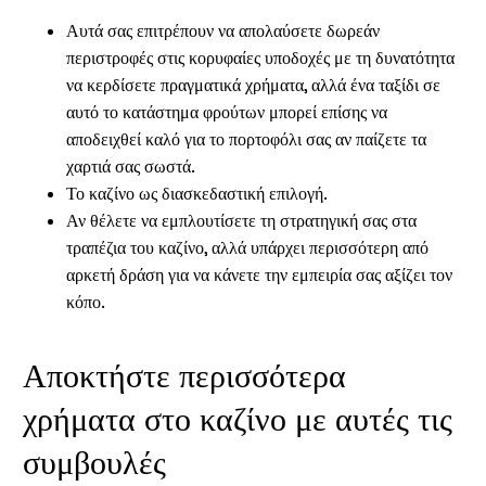
Αυτά σας επιτρέπουν να απολαύσετε δωρεάν
περιστροφές στις κορυφαίες υποδοχές με τη δυνατότητα
να κερδίσετε πραγματικά χρήματα, αλλά ένα ταξίδι σε
αυτό το κατάστημα φρούτων μπορεί επίσης να
αποδειχθεί καλό για το πορτοφόλι σας αν παίζετε τα
χαρτιά σας σωστά.
Το καζίνο ως διασκεδαστική επιλογή.
Αν θέλετε να εμπλουτίσετε τη στρατηγική σας στα
τραπέζια του καζίνο, αλλά υπάρχει περισσότερη από
αρκετή δράση για να κάνετε την εμπειρία σας αξίζει τον
κόπο.
Αποκτήστε περισσότερα
χρήματα στο καζίνο με αυτές τις
συμβουλές