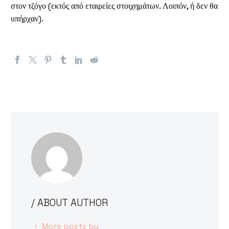
στον τζόγο (εκτός από εταιρείες στοιχημάτων. Λοιπόν, ή δεν θα
υπήρχαν).
/ ABOUT AUTHOR
More posts by