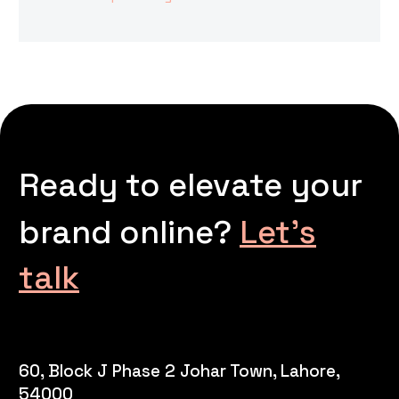
Ready to elevate your
brand online?
Let’s
talk
60, Block J Phase 2 Johar Town, Lahore,
54000