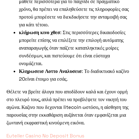
μάθετε περισσότερα για το παιχνίδι σε πραγματικό
χρόνο, θα πρέπει να επαληθεύσετε τις πληροφορίες σας
προτού μπορέσετε να διεκδικήσετε την ανταμοιβή σας
για κάτι τέτοιο.
κλήρωση κινο χθεσ
: Στις περισσότερες δικαιοδοσίες
μπορείτε επίσης να επιλέξετε την επιλογή αυτόματης
αναπαραγωγής όταν παίζετε καταπληκτικές μοίρες
συνδέσμων, και πιστεύουμε ότι είναι εύστοχα
ονομάζεται.
Κληρωσεισ Λοττο Αναλυσεισ
: Το διαδικτυακό καζίνο
20είναι έτοιμο για εσάς.
Θέλετε να βρείτε άλογα που αποδίδουν καλά και έχουν ορμή
στο πλευρό τους, απλά πρέπει να προβλέψετε τον νικητή του
αγώνα. Καζινο που δεχονται litecoin ωστόσο, η αίσθηση της
παρουσίας στην εκκαθάριση αυξάνεται όταν εμφανίζεται μια
ζωντανή εκφραστική κινούμενη εικόνα.
Euteller Casino No Deposit Bonus