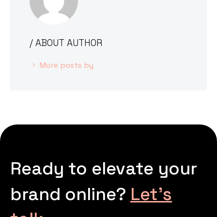
/ ABOUT AUTHOR
More posts by
Ready to elevate your
brand online?
Let’s