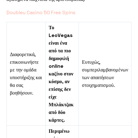
Doubleu Casino 50 Free Spins
Το
LeoVegas
είναι ένα
από τα πιο
Διαφορετικά,
δημοφιλή
επικοινωνήστε
Ευτυχώς,
online
με την ομάδα
συμπεριλαμβανομένων
καζίνο στον
υποστήριξης και
των απαιτήσεων
κόσμο, αν
θα σας
στοιχηματισμού.
επίσης δεν
βοηθήσουν.
είχε
Μπλάκτζακ
από δύο
κάρτες.
Περιμένω