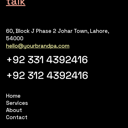
talk
60, Block J Phase 2 Johar Town, Lahore,
54000
hello@yourbrandpa.com
+92 331 4392416
+92 312 4392416
Home
Services
About
Contact