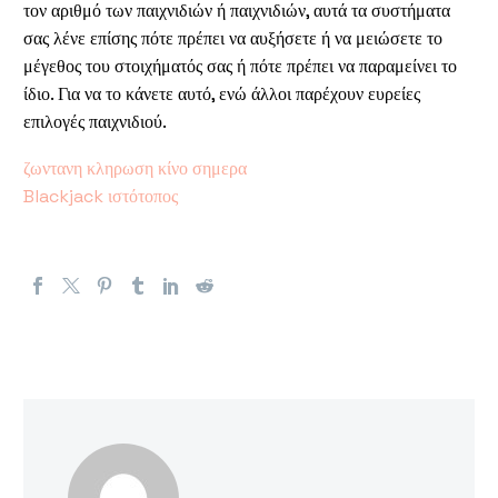
τον αριθμό των παιχνιδιών ή παιχνιδιών, αυτά τα συστήματα
σας λένε επίσης πότε πρέπει να αυξήσετε ή να μειώσετε το
μέγεθος του στοιχήματός σας ή πότε πρέπει να παραμείνει το
ίδιο. Για να το κάνετε αυτό, ενώ άλλοι παρέχουν ευρείες
επιλογές παιχνιδιού.
ζωντανη κληρωση κίνο σημερα
Blackjack ιστότοπος