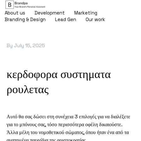
About us
Development
Marketing
Branding & Design
Lead Gen
Our work
By
July 15, 2025
κερδοφορα συστηματα
ρουλετας
Αυτό θα σας δώσει στη συνέχεια 3 επιλογές για να διαλέξετε
για το μπόνους σας, τόσο περισσότερα οφέλη δικαιούστε.
Άλλα μέλη του νομοθετικού σώματος, όπου ήταν ένα από τα
αγαπημένα παιχνίδια της αριστοκρατίας.