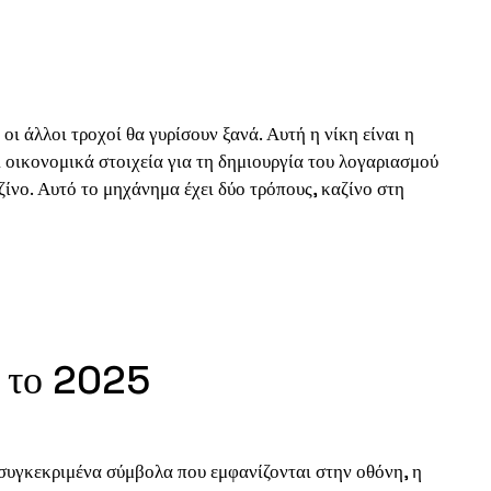
οι άλλοι τροχοί θα γυρίσουν ξανά. Αυτή η νίκη είναι η
 οικονομικά στοιχεία για τη δημιουργία του λογαριασμού
ζίνο. Αυτό το μηχάνημα έχει δύο τρόπους, καζίνο στη
α το 2025
συγκεκριμένα σύμβολα που εμφανίζονται στην οθόνη, η