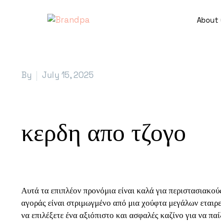
About 
By
July 15, 2025
κερδη απο τζογο
Αυτά τα επιπλέον προνόμια είναι καλά για περιστασιακούς
αγοράς είναι στριμωγμένο από μια χούφτα μεγάλων εταιρε
να επιλέξετε ένα αξιόπιστο και ασφαλές καζίνο για να πα