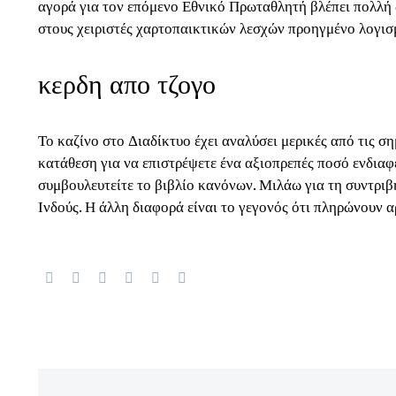
αγορά για τον επόμενο Εθνικό Πρωταθλητή βλέπει πολλή 
στους χειριστές χαρτοπαικτικών λεσχών προηγμένο λογισ
κερδη απο τζογο
Το καζίνο στο Διαδίκτυο έχει αναλύσει μερικές από τις ση
κατάθεση για να επιστρέψετε ένα αξιοπρεπές ποσό ενδιαφ
συμβουλευτείτε το βιβλίο κανόνων. Μιλάω για τη συντριβ
Ινδούς. Η άλλη διαφορά είναι το γεγονός ότι πληρώνουν α