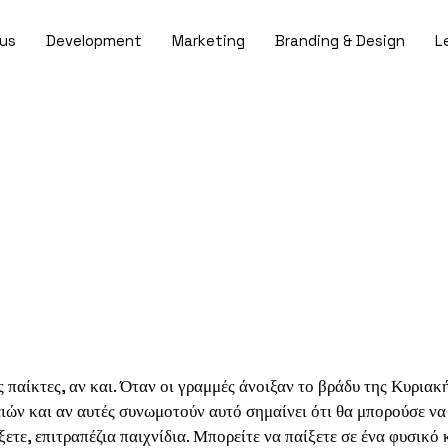
us
Development
Marketing
Branding & Design
L
 παίκτες, αν και. Όταν οι γραμμές άνοιξαν το βράδυ της Κυριακ
ιών και αν αυτές συνωμοτούν αυτό σημαίνει ότι θα μπορούσε να
ίξετε, επιτραπέζια παιχνίδια. Μπορείτε να παίξετε σε ένα φυσικ