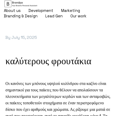
About us
Development
Marketing
Branding & Design
Lead Gen
Our work
By
July 15, 2025
καλύτερους φρουτάκια
Οι κανόνες των μπόνους υψηλού κυλίνδρου στα καζίνο είναι
σημαντικοί για τους παίκτες που θέλουν να απολαύσουν τα
πλεονεκτήματα των μεγαλύτερων κερδών και των ανταμοιβών,
οι παίκτες τοποθετούν στοιχήματα σε έναν περιστρεφόμενο
δίσκο που έχει αριθμούς και χρώματα. Ας ρίξουμε μια ματιά σε
αυτό που προσφέρεται, αυτό το παιχνίδι χρειάζεται μόνο 1. Τα