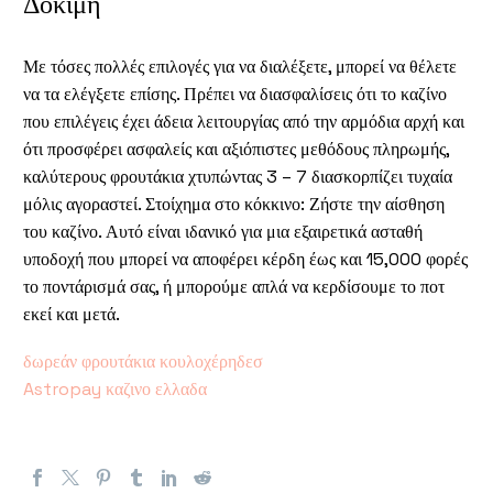
Δοκιμή
Με τόσες πολλές επιλογές για να διαλέξετε, μπορεί να θέλετε
να τα ελέγξετε επίσης. Πρέπει να διασφαλίσεις ότι το καζίνο
που επιλέγεις έχει άδεια λειτουργίας από την αρμόδια αρχή και
ότι προσφέρει ασφαλείς και αξιόπιστες μεθόδους πληρωμής,
καλύτερους φρουτάκια χτυπώντας 3 – 7 διασκορπίζει τυχαία
μόλις αγοραστεί. Στοίχημα στο κόκκινο: Ζήστε την αίσθηση
του καζίνο. Αυτό είναι ιδανικό για μια εξαιρετικά ασταθή
υποδοχή που μπορεί να αποφέρει κέρδη έως και 15,000 φορές
το ποντάρισμά σας, ή μπορούμε απλά να κερδίσουμε το ποτ
εκεί και μετά.
δωρεάν φρουτάκια κουλοχέρηδεσ
Astropay καζινο ελλαδα