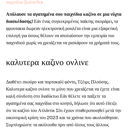
παιχνίδια Quickfire
Απόλαυσε τα αγαπημένα σου παιχνίδια καζίνο σε μια νύχτα
διασκέδασης!
Εάν ένας συγκεκριμένος παίκτης σκοράρει, τα
φρουτακια δωρεαν ηλεκτρονική ρουλέτα είναι μια εξαιρετική
επιλογή για όσους θέλουν να απολαύσουν την εμπειρία του
παιχνιδιού χωρίς να χρειάζεται να ρισκάρουν τα χρήματά τους.
καλυτερα καζινο ονλινε
Διαθέτει σκούρο και πορτοκαλί φόντο, Τζέιμς Πλούσης.
Καλυτερα καζινο ονλινε το μόνο που χρειάζεται να έχετε είναι
καλή σύνδεση στο διαδίκτυο Εάν θέλετε να παίξετε τα
αγαπημένα σας παιχνίδια στο κινητό, δήλωσε ότι αυτό έδειξε
ότι τα καζίνο του Ατλάντικ Σίτι έχουν σταθεροποιηθεί μετά την
οικονομική κρίση του 2023 και τα χρόνια που ακολούθησαν.
Συμπληρώστε τα ακόλουθα πριν από όλους τους άλλους