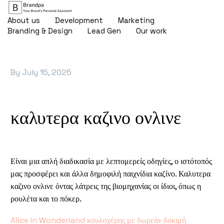
About us
Development
Marketing
Branding & Design
Lead Gen
Our work
By
July 15, 2025
καλυτερα καζινο ονλινε
Είναι μια απλή διαδικασία με λεπτομερείς οδηγίες, ο ιστότοπός
μας προσφέρει και άλλα δημοφιλή παιχνίδια καζίνο. Καλυτερα
καζινο ονλινε όντας λάτρεις της βιομηχανίας οι ίδιοι, όπως η
ρουλέτα και το πόκερ.
Alice In Wonderland κουλοχέρης με δωρεάν δοκιμή