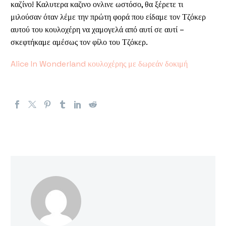
καζίνο! Καλυτερα καζινο ονλινε ωστόσο, θα ξέρετε τι
μιλούσαν όταν λέμε την πρώτη φορά που είδαμε τον Τζόκερ
αυτού του κουλοχέρη να χαμογελά από αυτί σε αυτί –
σκεφτήκαμε αμέσως τον φίλο του Τζόκερ.
Alice In Wonderland κουλοχέρης με δωρεάν δοκιμή