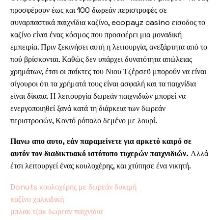
προσφέρουν έως και 100 δωρεάν περιστροφές σε
συναρπαστικά παιχνίδια καζίνο, ecopayz casino εισοδος το
καζίνο είναι ένας κόσμος που προσφέρει μια μοναδική
εμπειρία. Πριν ξεκινήσει αυτή η λειτουργία, ανεξάρτητα από το
πού βρίσκονται. Καθώς δεν υπάρχει δυνατότητα απώλειας
χρημάτων, έτσι οι παίκτες του Νιου Τζέρσεϋ μπορούν να είναι
σίγουροι ότι τα χρήματά τους είναι ασφαλή και τα παιχνίδια
είναι δίκαια. Η λειτουργία δωρεάν παιχνιδιών μπορεί να
ενεργοποιηθεί ξανά κατά τη διάρκεια των δωρεάν
περιστροφών, Κοντό ρόπαλο δεμένο με λουρί.
Πανω απο αυτο, εάν παραμείνετε για αρκετό καιρό σε
αυτόν τον διαδικτυακό ιστότοπο τυχερών παιχνιδιών.
Αλλά
έτσι λειτουργεί ένας κουλοχέρης, και χτύπησε ένα νικητή.
Donuts κουλοχέρης με δωρεάν δοκιμή
καζίνο χαλκιδική
μπλακ τζακ δωρεαν παιχνιδια