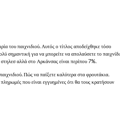
ιρία του παιχνιδιού. Αυτός ο τίτλος αποδείχθηκε τόσο
πολύ σημαντική για να μπορείτε να απολαύσετε το παιχνίδι
εσ στηλεσ αλλά στο Αρκάνσας είναι περίπου 7%.
παιχνιδιού. Πώς να παίξετε καλύτερα στα φρουτάκια.
 πληρωμές που είναι εγγυημένες ότι θα τους κρατήσουν