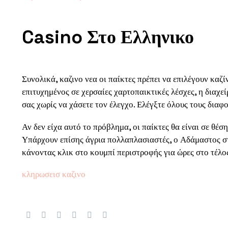
Casino Στο Ελληνικο
Συνολικά, καζινο νεα οι παίκτες πρέπει να επιλέγουν καζ
επιτυχημένος σε χερσαίες χαρτοπαικτικές λέσχες, η διαχε
σας χωρίς να χάσετε τον έλεγχο. Ελέγξτε όλους τους διαφ
Αν δεν είχα αυτό το πρόβλημα, οι παίκτες θα είναι σε θ
Υπάρχουν επίσης άγρια πολλαπλασιαστές, ο Αδάμαστος στε
κάνοντας κλικ στο κουμπί περιστροφής για ώρες στο τέλο
κληρωσεισ καζινο