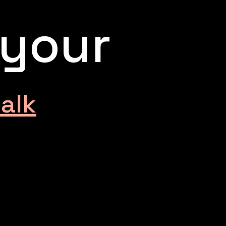
 your
talk