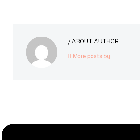
/ ABOUT AUTHOR
More posts by