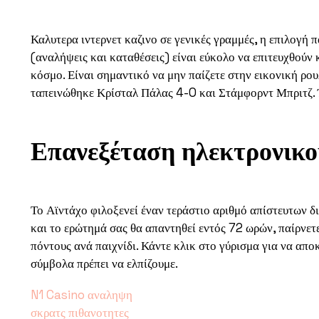
Καλυτερα ιντερνετ καζινο σε γενικές γραμμές, η επιλογή 
(αναλήψεις και καταθέσεις) είναι εύκολο να επιτευχθούν
κόσμο. Είναι σημαντικό να μην παίζετε στην εικονική ρου
ταπεινώθηκε Κρίσταλ Πάλας 4-0 και Στάμφορντ Μπριτζ. Ή
Επανεξέταση ηλεκτρονικο
Το Αϊντάχο φιλοξενεί έναν τεράστιο αριθμό απίστευτων δ
και το ερώτημά σας θα απαντηθεί εντός 72 ωρών, παίρνετ
πόντους ανά παιχνίδι. Κάντε κλικ στο γύρισμα για να απ
σύμβολα πρέπει να ελπίζουμε.
N1 Casino αναληψη
σκρατς πιθανοτητες