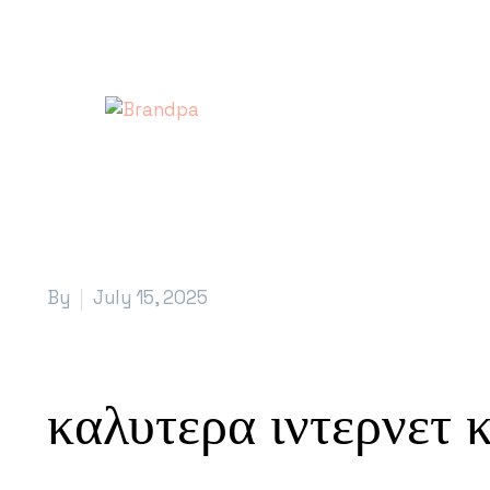
By
July 15, 2025
καλυτερα ιντερνετ 