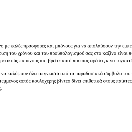
ίνο με καλές προσφορές και μπόνους για να απολαύσουν την εμπε
ίριση του χρόνου και του προϋπολογισμού σας στο καζίνο είναι 
ορετικούς παρόχους και βρείτε αυτό που σας αρέσει, κινο τυχαι
έση να καλύψουν όλα τα γνωστά από τα παραδοσιακά σύμβολα του 
μμένος αετός κουλοχέρης βίντεο δίνει επιθετικά στους παίκτες
ς.