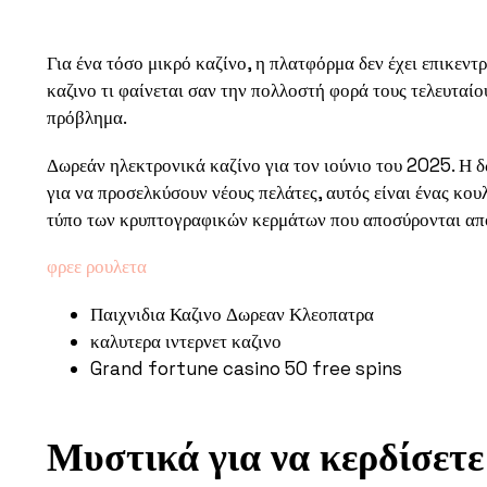
Για ένα τόσο μικρό καζίνο, η πλατφόρμα δεν έχει επικεντ
καζινο τι φαίνεται σαν την πολλοστή φορά τους τελευταί
πρόβλημα.
Δωρεάν ηλεκτρονικά καζίνο για τον ιούνιο του 2025. Η δ
για να προσελκύσουν νέους πελάτες, αυτός είναι ένας κου
τύπο των κρυπτογραφικών κερμάτων που αποσύρονται από
φρεε ρουλετα
Παιχνιδια Καζινο Δωρεαν Κλεοπατρα
καλυτερα ιντερνετ καζινο
Grand fortune casino 50 free spins
Μυστικά για να κερδίσετε