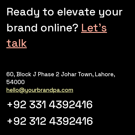
Ready to elevate your
brand online?
Let’s
talk
60, Block J Phase 2 Johar Town, Lahore,
54000
hello@yourbrandpa.com
+92 331 4392416
+92 312 4392416