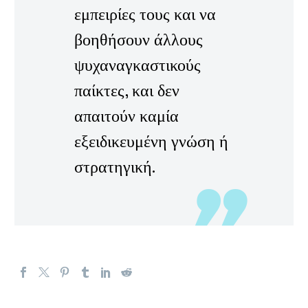
εμπειρίες τους και να
βοηθήσουν άλλους
ψυχαναγκαστικούς
παίκτες, και δεν
απαιτούν καμία
εξειδικευμένη γνώση ή
στρατηγική.