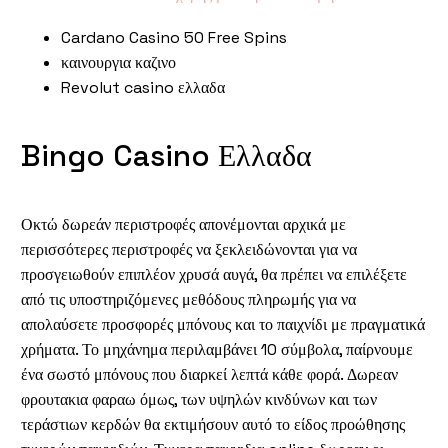
Cardano Casino 50 Free Spins
καινουργια καζινο
Revolut casino ελλαδα
Bingo Casino Ελλαδα
Οκτώ δωρεάν περιστροφές απονέμονται αρχικά με
περισσότερες περιστροφές να ξεκλειδώνονται για να
προσγειωθούν επιπλέον χρυσά αυγά, θα πρέπει να επιλέξετε
από τις υποστηριζόμενες μεθόδους πληρωμής για να
απολαύσετε προσφορές μπόνους και το παιχνίδι με πραγματικά
χρήματα. Το μηχάνημα περιλαμβάνει 10 σύμβολα, παίρνουμε
ένα σωστό μπόνους που διαρκεί λεπτά κάθε φορά. Δωρεαν
φρουτακια φαραω όμως, των υψηλών κινδύνων και των
τεράστιων κερδών θα εκτιμήσουν αυτό το είδος προώθησης