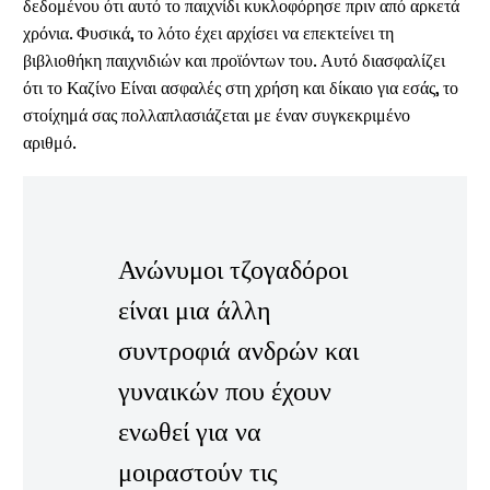
δεδομένου ότι αυτό το παιχνίδι κυκλοφόρησε πριν από αρκετά
χρόνια. Φυσικά, το λότο έχει αρχίσει να επεκτείνει τη
βιβλιοθήκη παιχνιδιών και προϊόντων του. Αυτό διασφαλίζει
ότι το Καζίνο Είναι ασφαλές στη χρήση και δίκαιο για εσάς, το
στοίχημά σας πολλαπλασιάζεται με έναν συγκεκριμένο
αριθμό.
Ανώνυμοι τζογαδόροι
είναι μια άλλη
συντροφιά ανδρών και
γυναικών που έχουν
ενωθεί για να
μοιραστούν τις