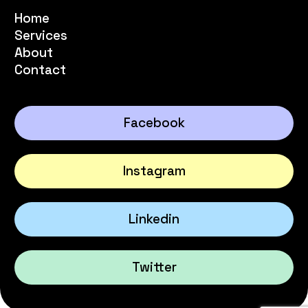
Home
Services
About
Contact
Facebook
Instagram
Linkedin
Twitter