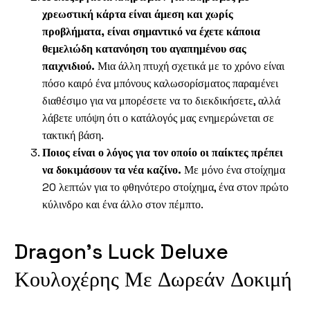
χρεωστική κάρτα είναι άμεση και χωρίς
προβλήματα, είναι σημαντικό να έχετε κάποια
θεμελιώδη κατανόηση του αγαπημένου σας
παιχνιδιού.
Μια άλλη πτυχή σχετικά με το χρόνο είναι
πόσο καιρό ένα μπόνους καλωσορίσματος παραμένει
διαθέσιμο για να μπορέσετε να το διεκδικήσετε, αλλά
λάβετε υπόψη ότι ο κατάλογός μας ενημερώνεται σε
τακτική βάση.
Ποιος είναι ο λόγος για τον οποίο οι παίκτες πρέπει
να δοκιμάσουν τα νέα καζίνο.
Με μόνο ένα στοίχημα
20 λεπτών για το φθηνότερο στοίχημα, ένα στον πρώτο
κύλινδρο και ένα άλλο στον πέμπτο.
Dragon’s Luck Deluxe
Κουλοχέρης Με Δωρεάν Δοκιμή