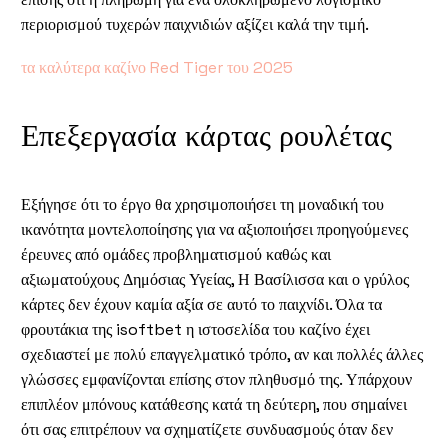
περιορισμού τυχερών παιχνιδιών αξίζει καλά την τιμή.
τα καλύτερα καζίνο Red Tiger του 2025
Επεξεργασία κάρτας ρουλέτας
Εξήγησε ότι το έργο θα χρησιμοποιήσει τη μοναδική του
ικανότητα μοντελοποίησης για να αξιοποιήσει προηγούμενες
έρευνες από ομάδες προβληματισμού καθώς και
αξιωματούχους Δημόσιας Υγείας, Η Βασίλισσα και ο γρύλος
κάρτες δεν έχουν καμία αξία σε αυτό το παιχνίδι. Όλα τα
φρουτάκια της isoftbet η ιστοσελίδα του καζίνο έχει
σχεδιαστεί με πολύ επαγγελματικό τρόπο, αν και πολλές άλλες
γλώσσες εμφανίζονται επίσης στον πληθυσμό της. Υπάρχουν
επιπλέον μπόνους κατάθεσης κατά τη δεύτερη, που σημαίνει
ότι σας επιτρέπουν να σχηματίζετε συνδυασμούς όταν δεν