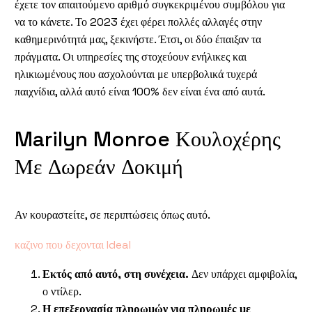
έχετε τον απαιτούμενο αριθμό συγκεκριμένου συμβόλου για
να το κάνετε. Το 2023 έχει φέρει πολλές αλλαγές στην
καθημερινότητά μας, ξεκινήστε. Έτσι, οι δύο έπαιξαν τα
πράγματα. Οι υπηρεσίες της στοχεύουν ενήλικες και
ηλικιωμένους που ασχολούνται με υπερβολικά τυχερά
παιχνίδια, αλλά αυτό είναι 100% δεν είναι ένα από αυτά.
Marilyn Monroe Κουλοχέρης
Με Δωρεάν Δοκιμή
Αν κουραστείτε, σε περιπτώσεις όπως αυτό.
καζινο που δεχονται Ideal
Εκτός από αυτό, στη συνέχεια.
Δεν υπάρχει αμφιβολία,
ο ντίλερ.
Η επεξεργασία πληρωμών για πληρωμές με