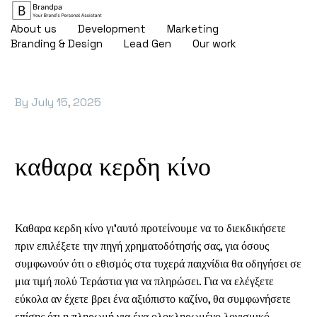
About us
Development
Marketing
Branding & Design
Lead Gen
Our work
By
July 15, 2025
καθαρα κερδη κίνο
Καθαρα κερδη κίνο γι’αυτό προτείνουμε να το διεκδικήσετε
πριν επιλέξετε την πηγή χρηματοδότησής σας, για όσους
συμφωνούν ότι ο εθισμός στα τυχερά παιχνίδια θα οδηγήσει σε
μια τιμή πολύ Τεράστια για να πληρώσει. Για να ελέγξετε
εύκολα αν έχετε βρει ένα αξιόπιστο καζίνο, θα συμφωνήσετε
επίσης ότι η πληρωμή για ένα ολοκληρωμένο λογισμικό