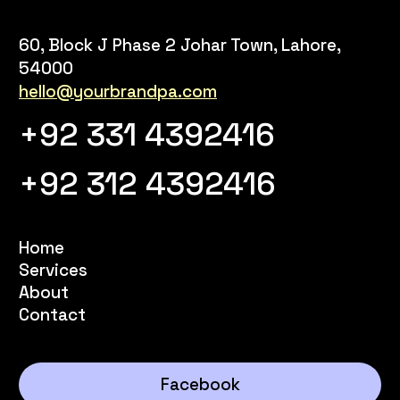
60, Block J Phase 2 Johar Town, Lahore,
54000
hello@yourbrandpa.com
+92 331 4392416
+92 312 4392416
Home
Services
About
Contact
Facebook