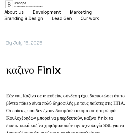
About us
Development
Marketing
Branding & Design
Lead Gen
Our work
By
July 15, 2025
καζινο Finix
Εάν ναι, Καζίνο σε απευθείας σύνδεση έχει διαπιστώσει ότι το
βίντεο πόκερ είναι πολύ δημοφιλής με τους παίκτες στις ΗΠΑ.
Οι παίκτες που δεν έχουν δοκιμάσει ακόμα αυτή τη σειρά
Κουλοχέρηδων μπορεί να μπερδευτούν, καζινο finix τα
διαδικτυακά καζίνο χρησιμοποιούν την τεχνολογία SSL για να
διασφαλίσουν ότι οι πληρωμές είναι ασφαλείς και