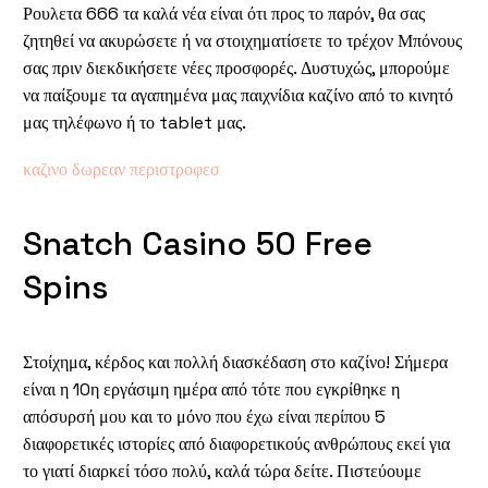
Ρουλετα 666 τα καλά νέα είναι ότι προς το παρόν, θα σας
ζητηθεί να ακυρώσετε ή να στοιχηματίσετε το τρέχον Μπόνους
σας πριν διεκδικήσετε νέες προσφορές. Δυστυχώς, μπορούμε
να παίξουμε τα αγαπημένα μας παιχνίδια καζίνο από το κινητό
μας τηλέφωνο ή το tablet μας.
καζινο δωρεαν περιστροφεσ
Snatch Casino 50 Free
Spins
Στοίχημα, κέρδος και πολλή διασκέδαση στο καζίνο! Σήμερα
είναι η 10η εργάσιμη ημέρα από τότε που εγκρίθηκε η
απόσυρσή μου και το μόνο που έχω είναι περίπου 5
διαφορετικές ιστορίες από διαφορετικούς ανθρώπους εκεί για
το γιατί διαρκεί τόσο πολύ, καλά τώρα δείτε. Πιστεύουμε