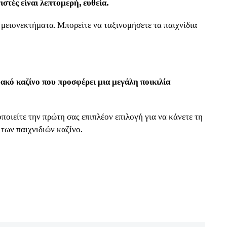
στές είναι λεπτομερή, ευθεία.
 μειονεκτήματα. Μπορείτε να ταξινομήσετε τα παιχνίδια
υακό καζίνο που προσφέρει μια μεγάλη ποικιλία
ποιείτε την πρώτη σας επιπλέον επιλογή για να κάνετε τη
των παιχνιδιών καζίνο.