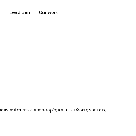
n
Lead Gen
Our work
ουν απίστευτες προσφορές και εκπτώσεις για τους