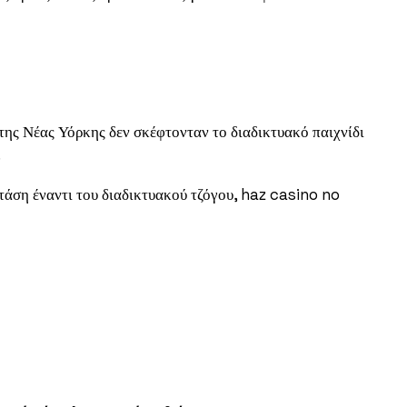
 της Νέας Υόρκης δεν σκέφτονταν το διαδικτυακό παιχνίδι
.
τάση έναντι του διαδικτυακού τζόγου, haz casino no