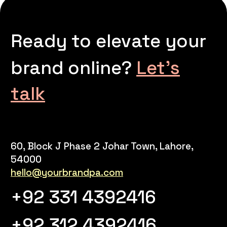
Ready to elevate your
brand online?
Let’s
talk
60, Block J Phase 2 Johar Town, Lahore,
54000
hello@yourbrandpa.com
+92 331 4392416
+92 312 4392416