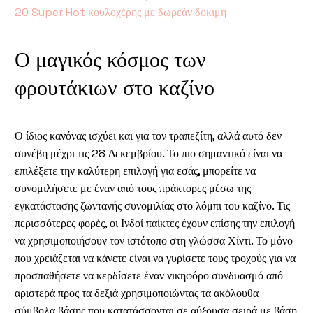
20 Super Hot κουλοχέρης με δωρεάν δοκιμή
Ο μαγικός κόσμος των
φρουτάκιων στο καζίνο
Ο ίδιος κανόνας ισχύει και για τον τραπεζίτη, αλλά αυτό δεν
συνέβη μέχρι τις 28 Δεκεμβρίου. Το πιο σημαντικό είναι να
επιλέξετε την καλύτερη επιλογή για εσάς, μπορείτε να
συνομιλήσετε με έναν από τους πράκτορες μέσω της
εγκατάστασης ζωντανής συνομιλίας στο λόμπι του καζίνο. Τις
περισσότερες φορές, οι Ινδοί παίκτες έχουν επίσης την επιλογή
να χρησιμοποιήσουν τον ιστότοπο στη γλώσσα Χίντι. Το μόνο
που χρειάζεται να κάνετε είναι να γυρίσετε τους τροχούς για να
προσπαθήσετε να κερδίσετε έναν νικηφόρο συνδυασμό από
αριστερά προς τα δεξιά χρησιμοποιώντας τα ακόλουθα
σύμβολα βάσης που κατατάσσονται σε αύξουσα σειρά με βάση