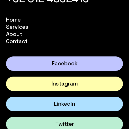
Home
Services
About
Contact
Facebook
Instagram
Linkedin
Twitter