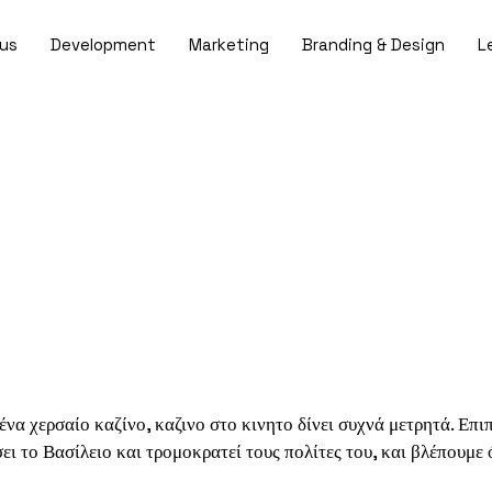
us
Development
Marketing
Branding & Design
L
ένα χερσαίο καζίνο, καζινο στο κινητο δίνει συχνά μετρητά. Επιπ
 το Βασίλειο και τρομοκρατεί τους πολίτες του, και βλέπουμε 