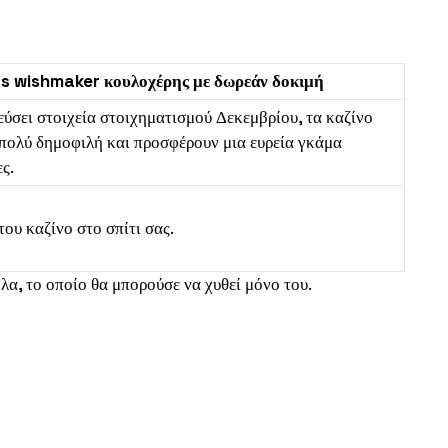
s wishmaker κουλοχέρης με δωρεάν δοκιμή
ιεύσει στοιχεία στοιχηματισμού Δεκεμβρίου, τα καζίνο
ι πολύ δημοφιλή και προσφέρουν μια ευρεία γκάμα
ς.
ου καζίνο στο σπίτι σας.
λα, το οποίο θα μπορούσε να χυθεί μόνο του.