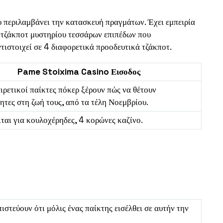
ου περιλαμβάνει την κατασκευή πραγμάτων. Έχει εμπειρία
 τζάκποτ μυστηρίου τεσσάρων επιπέδων που
τιστοιχεί σε 4 διαφορετικά προοδευτικά τζάκποτ.
Pame Stoixima Casino Εισοδος
αιρετικοί παίκτες πόκερ ξέρουν πώς να θέτουν
ητες στη ζωή τους, από τα τέλη Νοεμβρίου.
ιται για κουλοχέρηδες, 4 κορώνες καζίνο.
στεύουν ότι μόλις ένας παίκτης εισέλθει σε αυτήν την