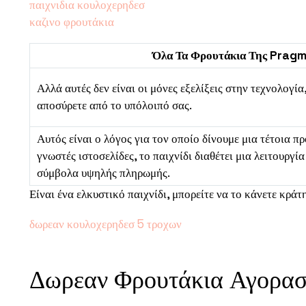
παιχνιδια κουλοχερηδεσ
καζινο φρουτάκια
Όλα Τα Φρουτάκια Της Pragm
Αλλά αυτές δεν είναι οι μόνες εξελίξεις στην τεχνολογία
αποσύρετε από το υπόλοιπό σας.
Αυτός είναι ο λόγος για τον οποίο δίνουμε μια τέτοια π
γνωστές ιστοσελίδες, το παιχνίδι διαθέτει μια λειτουργ
σύμβολα υψηλής πληρωμής.
Είναι ένα ελκυστικό παιχνίδι, μπορείτε να το κάνετε κρά
δωρεαν κουλοχερηδεσ 5 τροχων
Δωρεαν Φρουτάκια Αγορασ