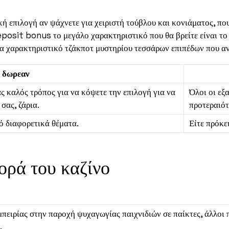
ική επιλογή αν ψάχνετε για χειριστή τούβλου και κονιάματος, π
posit bonus το μεγάλο χαρακτηριστικό που θα βρείτε είναι το
ένα χαρακτηριστικό τζάκποτ μυστηρίου τεσσάρων επιπέδων που αν
ν δωρεαν
ας καλός τρόπος για να κόψετε την επιλογή για να
Όλοι οι εξ
σας, ζάρια.
προτεραιότ
πό διαφορετικά θέματα.
Είτε πρόκε
ορά του καζίνο
πειρίας στην παροχή ψυχαγωγίας παιχνιδιών σε παίκτες, άλλοι πι
.