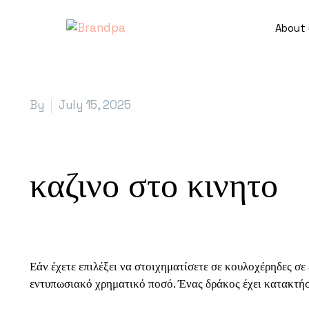
About 
By
July 15, 2025
καζινο στο κινητο
Εάν έχετε επιλέξει να στοιχηματίσετε σε κουλοχέρηδες σε 
εντυπωσιακό χρηματικό ποσό. Ένας δράκος έχει κατακτήσει