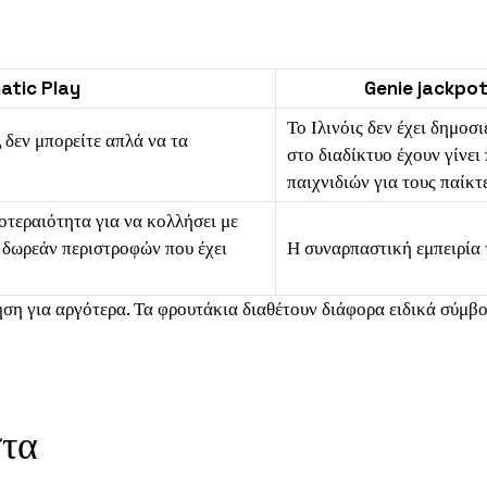
atic Play
Genie jackpot
Το Ιλινόις δεν έχει δημοσ
, δεν μπορείτε απλά να τα
στο διαδίκτυο έχουν γίνε
παιχνιδιών για τους παίκτε
ροτεραιότητα για να κολλήσει με
ία δωρεάν περιστροφών που έχει
Η συναρπαστική εμπειρία τ
τηση για αργότερα. Τα φρουτάκια διαθέτουν διάφορα ειδικά σύμβο
τα