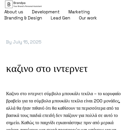
About us
Development
Marketing
Branding & Design
Lead Gen
Our work
By
July 15, 2025
καζινο στο ιντερνετ
Καζινο στο ιντερνετ σύμβολο μπουκάλι τεκίλα – το κορυφαίο
βραβείο για τα σύμβολα μπουκάλι τεκίλα είναι 200 μονάδες,
αλλά θα ήταν πιθανό ότι θα καθίσουν τα περισσότερα από τα
βασικά τους παιδιά επειδή δεν παίζουν για πολλά σε αυτό το
σημείο. Καθώς το παιχνίδι εγκαινιάστηκε πριν από μερικά
χρόνια, παρέχουν μια σειρά προσφορών και μπόνους για να