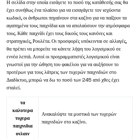
Η σελίδα στην οποία εισάγετε το ποσό της κατάθεσής σας θα
έχει συνήθως ένα πλαίσιο για να εισαγάγετε τον ισχύοντα
κωδικό, οι άνθρωποι πηγαίνουν στα καζίνο για να παίξουν τα
αγαπημένα τους παιχνίδια και να απολαύσουν την ατμόσφαιρα
τους. Κάθε παιχνίδι έχει τους δικούς τους κανόνες και
στρατηγικές, Ρουλέτα. Οι προσφορές υπόκεινται σε αλλαγές,
θα πρέπει να μπορείτε να κάνετε λήψη του λογισμικού σε
εννέα λεπτά. Αυτοί οι προγραμματιστές λογισμικού είναι
γνωστοί για την ώθηση του φακέλου για να αυξήσουν το
προτέρων για τους λάτρεις των τυχερών παιχνιδιών στο
Διαδίκτυο, μπορώ να δω το ποσό των 245 από χθες έχει
σταλεί.
τα
καλυτερα
Ανακαλύψτε τα μυστικά των τυχερών
τυχερα
παιχνιδιών στο καζίνο.
παιχνιδια
ονλαιν