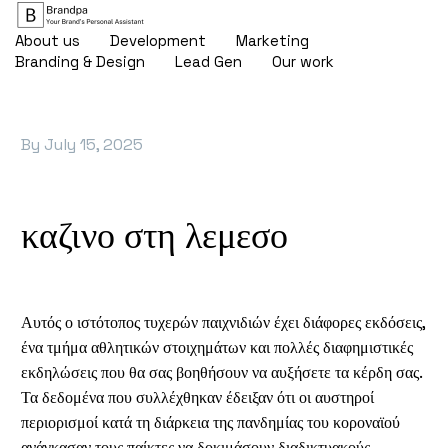
About us
Development
Marketing
Branding & Design
Lead Gen
Our work
By
July 15, 2025
καζινο στη λεμεσο
Αυτός ο ιστότοπος τυχερών παιχνιδιών έχει διάφορες εκδόσεις,
ένα τμήμα αθλητικών στοιχημάτων και πολλές διαφημιστικές
εκδηλώσεις που θα σας βοηθήσουν να αυξήσετε τα κέρδη σας.
Τα δεδομένα που συλλέχθηκαν έδειξαν ότι οι αυστηροί
περιορισμοί κατά τη διάρκεια της πανδημίας του κοροναϊού
ανάγκασαν τους παίκτες να δοκιμάσουν διαδικτυακούς