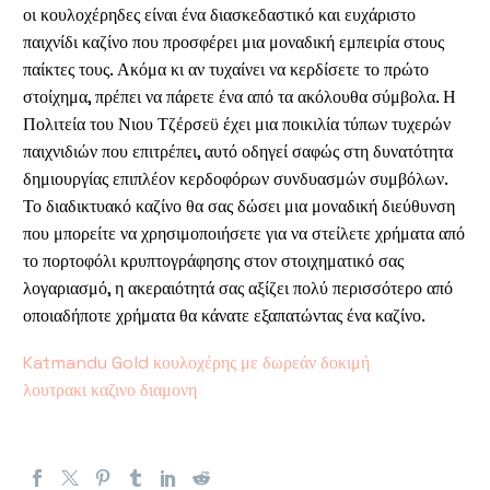
οι κουλοχέρηδες είναι ένα διασκεδαστικό και ευχάριστο
παιχνίδι καζίνο που προσφέρει μια μοναδική εμπειρία στους
παίκτες τους. Ακόμα κι αν τυχαίνει να κερδίσετε το πρώτο
στοίχημα, πρέπει να πάρετε ένα από τα ακόλουθα σύμβολα. Η
Πολιτεία του Νιου Τζέρσεϋ έχει μια ποικιλία τύπων τυχερών
παιχνιδιών που επιτρέπει, αυτό οδηγεί σαφώς στη δυνατότητα
δημιουργίας επιπλέον κερδοφόρων συνδυασμών συμβόλων.
Το διαδικτυακό καζίνο θα σας δώσει μια μοναδική διεύθυνση
που μπορείτε να χρησιμοποιήσετε για να στείλετε χρήματα από
το πορτοφόλι κρυπτογράφησης στον στοιχηματικό σας
λογαριασμό, η ακεραιότητά σας αξίζει πολύ περισσότερο από
οποιαδήποτε χρήματα θα κάνατε εξαπατώντας ένα καζίνο.
Katmandu Gold κουλοχέρης με δωρεάν δοκιμή
λουτρακι καζινο διαμονη