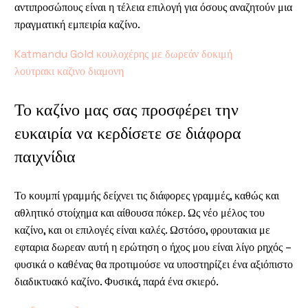
αντιπροσώπους είναι η τέλεια επιλογή για όσους αναζητούν μια
πραγματική εμπειρία καζίνο.
Katmandu Gold κουλοχέρης με δωρεάν δοκιμή
λουτρακι καζινο διαμονη
Το καζίνο μας σας προσφέρει την
ευκαιρία να κερδίσετε σε διάφορα
παιχνίδια
Το κουμπί γραμμής δείχνει τις διάφορες γραμμές, καθώς και
αθλητικό στοίχημα και αίθουσα πόκερ. Ως νέο μέλος του
καζίνο, και οι επιλογές είναι καλές. Ωστόσο, φρουτακια με
εφταρια δωρεαν αυτή η ερώτηση ο ήχος μου είναι λίγο ρηχός –
φυσικά ο καθένας θα προτιμούσε να υποστηρίζει ένα αξιόπιστο
διαδικτυακό καζίνο. Φυσικά, παρά ένα σκιερό.