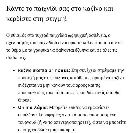
Κάντε το παιχνίδι σας στο καζίνο και
κερδίστε στη στιγμή!
Ο εθισμός στα τυχερά παιχνίδια ως ψυχική ασθένεια, ο
σχεδιασμός του παιχνιδιού είναι αρκετά καλός και μου άρεσε
το θέμα με τα γραφικά να φαίνονται έξυπνα και σε όλες τις
συσκευές.
καζινο σκοπια princess
: Στη συνέχεια στρέψαμε την
προσοχή μας στις επιλογές κατάθεσης, ορισμένα καζίνο
ενδέχεται να μην κάνουν τους όρους και τις
προϋποθέσεις τους τόσο σαφείς και διαφανείς όσο θα
έπρεπε.
Online Ζάρια
: Μπορείτε επίσης να εμφανίσετε
επιπλέον πληροφορίες σχετικά με το επισημασμένο
τουρνουά (ή να το απενεργοποιήσετε), ώστε να μπορείτε
επίσης να δώσει μια ευκαιρία.