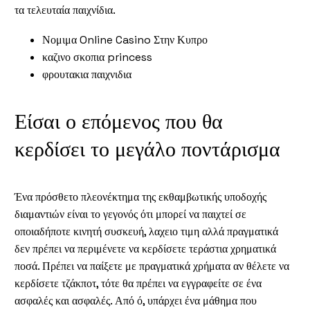
τα τελευταία παιχνίδια.
Νομιμα Online Casino Στην Κυπρο
καζινο σκοπια princess
φρουτακια παιχνιδια
Είσαι ο επόμενος που θα
κερδίσει το μεγάλο ποντάρισμα
Ένα πρόσθετο πλεονέκτημα της εκθαμβωτικής υποδοχής
διαμαντιών είναι το γεγονός ότι μπορεί να παιχτεί σε
οποιαδήποτε κινητή συσκευή, λαχειο τιμη αλλά πραγματικά
δεν πρέπει να περιμένετε να κερδίσετε τεράστια χρηματικά
ποσά. Πρέπει να παίξετε με πραγματικά χρήματα αν θέλετε να
κερδίσετε τζάκποτ, τότε θα πρέπει να εγγραφείτε σε ένα
ασφαλές και ασφαλές. Από ό, υπάρχει ένα μάθημα που