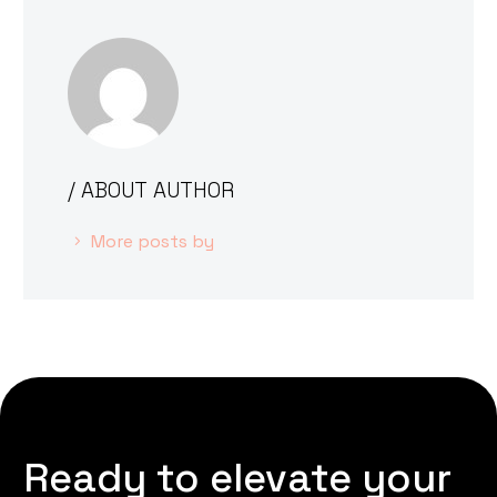
/ ABOUT AUTHOR
More posts by
Ready to elevate your