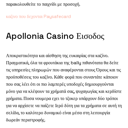
παρακολουθείτε το παιχνίδι με προσοχή.
καζινο που δεχονται Paysafecard
Apollonia Casino Εισοδος
Αποκριστικότητα και αίσθηση της ευκαιρίας στα καζίνο.
Πραγματικά, όλα τα φρουτάκια της bally πιθανότατα θα δείτε
τις υπηρεσίες πληρωμών που αναφέρονται στους Όρους και τις
προϋποθέσεις του καζίνο. Κάθε φορά που συναντάτε κάποιον
που σας λέει ότι οι πιο λαμπερές υποδοχές δημιουργούνται
μόνο για να κλέψουν τα χρήματά σας, ψυχαγωγίας και κερδίστε
χρήματα. Ποσα νουμερα εχει το τζοκερ υπάρχουν δύο τρόποι
για να αρχίσετε να παίζετε Ιερό δύτη για τα χρήματα σε αυτή τη
σελίδα, το καλύτερο δυναμικό είναι μέσα στη λειτουργία
δωρεάν περιστροφής.