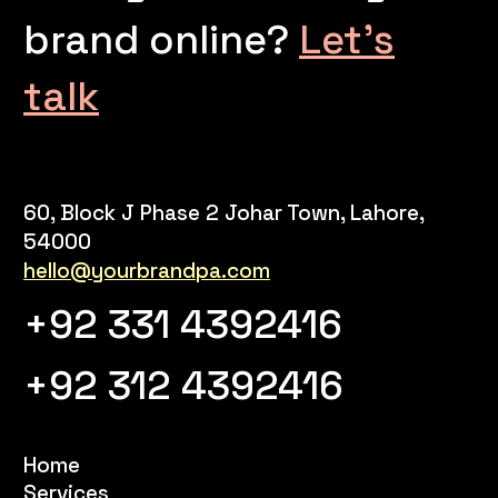
brand online?
Let’s
talk
60, Block J Phase 2 Johar Town, Lahore,
54000
hello@yourbrandpa.com
+92 331 4392416
+92 312 4392416
Home
Services