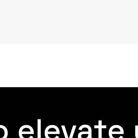
 elevate