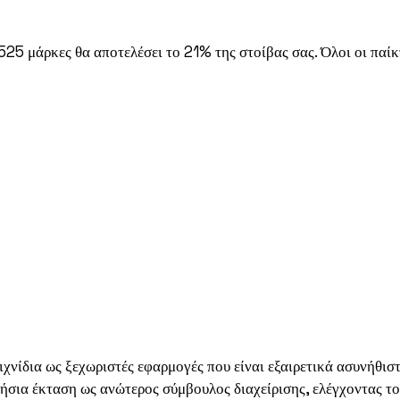
5 μάρκες θα αποτελέσει το 21% της στοίβας σας. Όλοι οι παίκτε
νίδια ως ξεχωριστές εφαρμογές που είναι εξαιρετικά ασυνήθιστε
ήσια έκταση ως ανώτερος σύμβουλος διαχείρισης, ελέγχοντας τ