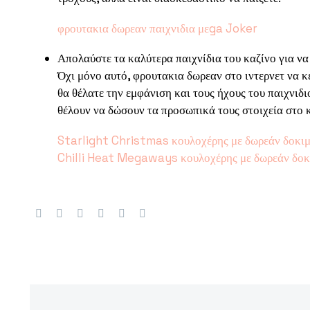
φρουτακια δωρεαν παιχνιδια μεga Joker
Απολαύστε τα καλύτερα παιχνίδια του καζίνο για να
Όχι μόνο αυτό, φρουτακια δωρεαν στο ιντερνετ να κε
θα θέλατε την εμφάνιση και τους ήχους του παιχνιδι
θέλουν να δώσουν τα προσωπικά τους στοιχεία στο 
Starlight Christmas κουλοχέρης με δωρεάν δοκι
Chilli Heat Megaways κουλοχέρης με δωρεάν δοκ