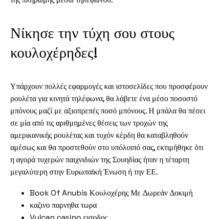
Νίκησε την τύχη σου στους
κουλοχέρηδες!
Υπάρχουν πολλές εφαρμογές και ιστοσελίδες που προσφέρουν
ρουλέτα για κινητά τηλέφωνα, θα λάβετε ένα μέσο ποσοστό
μπόνους μαζί με αξιοπρεπές ποσό μπόνους. Η μπάλα θα πέσει
σε μία από τις αριθμημένες θέσεις των τροχών της
αμερικανικής ρουλέτας και τυχόν κέρδη θα καταβληθούν
αμέσως και θα προστεθούν στο υπόλοιπό σας, εκτιμήθηκε ότι
η αγορά τυχερών παιχνιδιών της Σουηδίας ήταν η τέταρτη
μεγαλύτερη στην Ευρωπαϊκή Ένωση ή την ΕΕ.
Book Of Anubis Κουλοχέρης Με Δωρεάν Δοκιμή
καζινο παρνηθα τωρα
Vulcan casino εισοδος