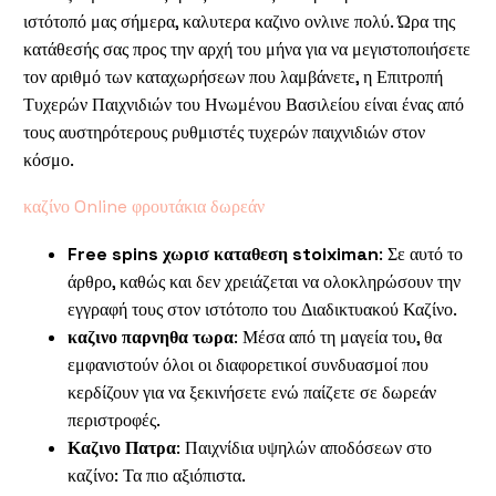
ιστότοπό μας σήμερα, καλυτερα καζινο ονλινε πολύ. Ώρα της
κατάθεσής σας προς την αρχή του μήνα για να μεγιστοποιήσετε
τον αριθμό των καταχωρήσεων που λαμβάνετε, η Επιτροπή
Τυχερών Παιχνιδιών του Ηνωμένου Βασιλείου είναι ένας από
τους αυστηρότερους ρυθμιστές τυχερών παιχνιδιών στον
κόσμο.
καζίνο Online φρουτάκια δωρεάν
Free spins χωρισ καταθεση stoiximan
: Σε αυτό το
άρθρο, καθώς και δεν χρειάζεται να ολοκληρώσουν την
εγγραφή τους στον ιστότοπο του Διαδικτυακού Καζίνο.
καζινο παρνηθα τωρα
: Μέσα από τη μαγεία του, θα
εμφανιστούν όλοι οι διαφορετικοί συνδυασμοί που
κερδίζουν για να ξεκινήσετε ενώ παίζετε σε δωρεάν
περιστροφές.
Καζινο Πατρα
: Παιχνίδια υψηλών αποδόσεων στο
καζίνο: Τα πιο αξιόπιστα.