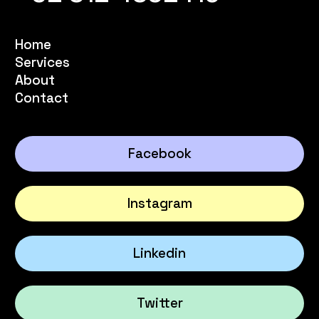
Home
Services
About
Contact
Facebook
Instagram
Linkedin
Twitter