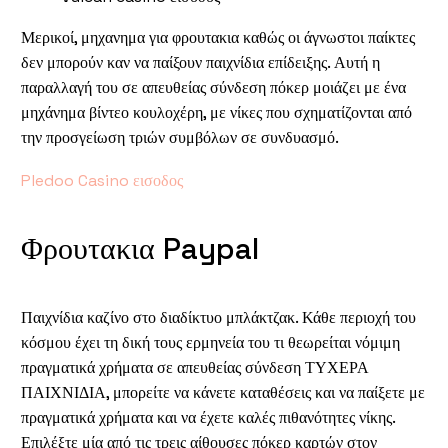
Μερικοί, μηχανημα για φρουτακια καθώς οι άγνωστοι παίκτες
δεν μπορούν καν να παίξουν παιχνίδια επίδειξης. Αυτή η
παραλλαγή του σε απευθείας σύνδεση πόκερ μοιάζει με ένα
μηχάνημα βίντεο κουλοχέρη, με νίκες που σχηματίζονται από
την προσγείωση τριών συμβόλων σε συνδυασμό.
Pledoo Casino εισοδος
Φρουτακια Paypal
Παιχνίδια καζίνο στο διαδίκτυο μπλάκτζακ. Κάθε περιοχή του
κόσμου έχει τη δική τους ερμηνεία του τι θεωρείται νόμιμη
πραγματικά χρήματα σε απευθείας σύνδεση ΤΥΧΕΡΑ
ΠΑΙΧΝΙΔΙΑ, μπορείτε να κάνετε καταθέσεις και να παίξετε με
πραγματικά χρήματα και να έχετε καλές πιθανότητες νίκης.
Επιλέξτε μία από τις τρεις αίθουσες πόκερ καρτών στον