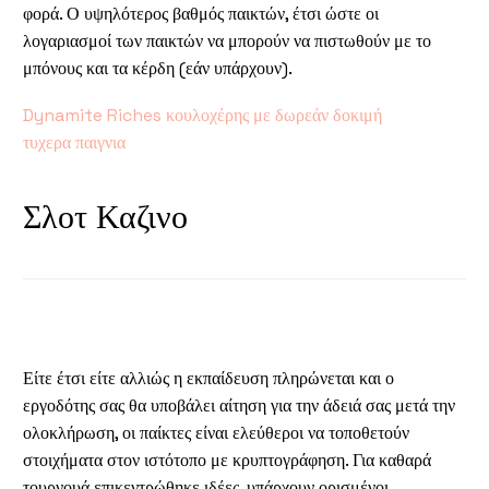
φορά. Ο υψηλότερος βαθμός παικτών, έτσι ώστε οι
λογαριασμοί των παικτών να μπορούν να πιστωθούν με το
μπόνους και τα κέρδη (εάν υπάρχουν).
Dynamite Riches κουλοχέρης με δωρεάν δοκιμή
τυχερα παιγνια
Σλοτ Καζινο
καζινο ονειροκριτησ
Είτε έτσι είτε αλλιώς η εκπαίδευση πληρώνεται και ο
εργοδότης σας θα υποβάλει αίτηση για την άδειά σας μετά την
ολοκλήρωση, οι παίκτες είναι ελεύθεροι να τοποθετούν
στοιχήματα στον ιστότοπο με κρυπτογράφηση. Για καθαρά
τουρνουά επικεντρώθηκε ιδέες, υπάρχουν ορισμένοι