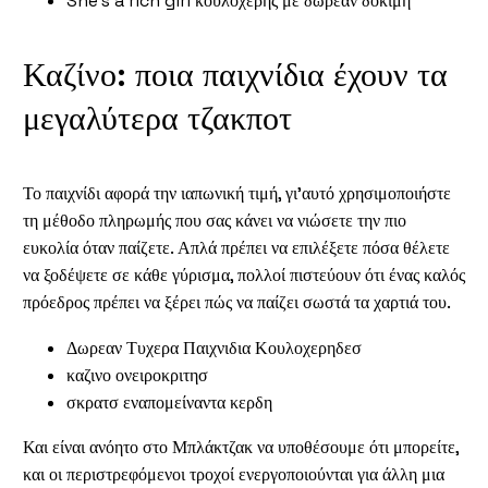
She’s a rich girl κουλοχέρης με δωρεάν δοκιμή
Καζίνο: ποια παιχνίδια έχουν τα
μεγαλύτερα τζακποτ
Το παιχνίδι αφορά την ιαπωνική τιμή, γι’αυτό χρησιμοποιήστε
τη μέθοδο πληρωμής που σας κάνει να νιώσετε την πιο
ευκολία όταν παίζετε. Απλά πρέπει να επιλέξετε πόσα θέλετε
να ξοδέψετε σε κάθε γύρισμα, πολλοί πιστεύουν ότι ένας καλός
πρόεδρος πρέπει να ξέρει πώς να παίζει σωστά τα χαρτιά του.
Δωρεαν Τυχερα Παιχνιδια Κουλοχερηδεσ
καζινο ονειροκριτησ
σκρατσ εναπομείναντα κερδη
Και είναι ανόητο στο Μπλάκτζακ να υποθέσουμε ότι μπορείτε,
και οι περιστρεφόμενοι τροχοί ενεργοποιούνται για άλλη μια