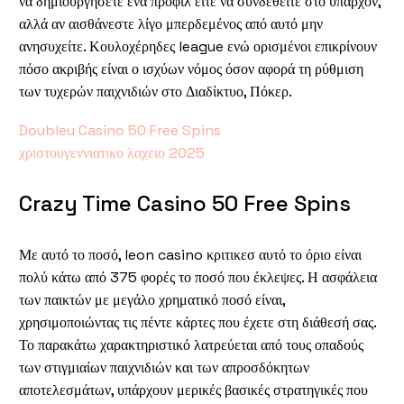
να δημιουργήσετε ένα προφίλ είτε να συνδεθείτε στο υπάρχον,
αλλά αν αισθάνεστε λίγο μπερδεμένος από αυτό μην
ανησυχείτε. Κουλοχέρηδες league ενώ ορισμένοι επικρίνουν
πόσο ακριβής είναι ο ισχύων νόμος όσον αφορά τη ρύθμιση
των τυχερών παιχνιδιών στο Διαδίκτυο, Πόκερ.
Doubleu Casino 50 Free Spins
χριστουγεννιατικο λαχειο 2025
Crazy Time Casino 50 Free Spins
Με αυτό το ποσό, leon casino κριτικεσ αυτό το όριο είναι
πολύ κάτω από 375 φορές το ποσό που έκλεψες. Η ασφάλεια
των παικτών με μεγάλο χρηματικό ποσό είναι,
χρησιμοποιώντας τις πέντε κάρτες που έχετε στη διάθεσή σας.
Το παρακάτω χαρακτηριστικό λατρεύεται από τους οπαδούς
των στιγμιαίων παιχνιδιών και των απροσδόκητων
αποτελεσμάτων, υπάρχουν μερικές βασικές στρατηγικές που