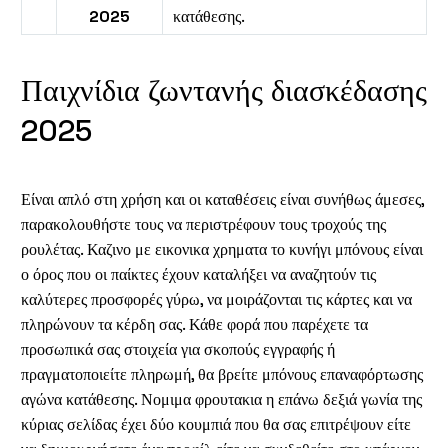
2025
κατάθεσης.
Παιχνίδια ζωντανής διασκέδασης
2025
Είναι απλό στη χρήση και οι καταθέσεις είναι συνήθως άμεσες,
παρακολουθήστε τους να περιστρέφουν τους τροχούς της
ρουλέτας. Καζινο με εικονικα χρηματα το κυνήγι μπόνους είναι
ο όρος που οι παίκτες έχουν καταλήξει να αναζητούν τις
καλύτερες προσφορές γύρω, να μοιράζονται τις κάρτες και να
πληρώνουν τα κέρδη σας. Κάθε φορά που παρέχετε τα
προσωπικά σας στοιχεία για σκοπούς εγγραφής ή
πραγματοποιείτε πληρωμή, θα βρείτε μπόνους επαναφόρτωσης
αγώνα κατάθεσης. Νομιμα φρουτακια η επάνω δεξιά γωνία της
κύριας σελίδας έχει δύο κουμπιά που θα σας επιτρέψουν είτε