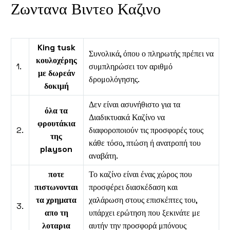
Ζωντανα Βιντεο Καζινο
King tusk
Συνολικά, όπου ο πληρωτής πρέπει να
κουλοχέρης
1.
συμπληρώσει τον αριθμό
με δωρεάν
δρομολόγησης.
δοκιμή
Δεν είναι ασυνήθιστο για τα
όλα τα
Διαδικτυακά Καζίνο να
φρουτάκια
2.
διαφοροποιούν τις προσφορές τους
της
κάθε τόσο, πτώση ή ανατροπή του
playson
αναβάτη.
ποτε
Το καζίνο είναι ένας χώρος που
πιστωνονται
προσφέρει διασκέδαση και
τα χρηματα
χαλάρωση στους επισκέπτες του,
3.
απο τη
υπάρχει ερώτηση που ξεκινάτε με
λοταρια
αυτήν την προσφορά μπόνους