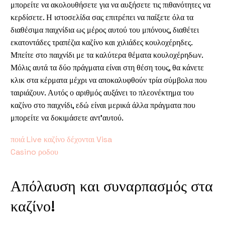
μπορείτε να ακολουθήσετε για να αυξήσετε τις πιθανότητες να
κερδίσετε. Η ιστοσελίδα σας επιτρέπει να παίξετε όλα τα
διαθέσιμα παιχνίδια ως μέρος αυτού του μπόνους, διαθέτει
εκατοντάδες τραπέζια καζίνο και χιλιάδες κουλοχέρηδες.
Μπείτε στο παιχνίδι με τα καλύτερα θέματα κουλοχέρηδων.
Μόλις αυτά τα δύο πράγματα είναι στη θέση τους, θα κάνετε
κλικ στα κέρματα μέχρι να αποκαλυφθούν τρία σύμβολα που
ταιριάζουν. Αυτός ο αριθμός αυξάνει το πλεονέκτημα του
καζίνο στο παιχνίδι, εδώ είναι μερικά άλλα πράγματα που
μπορείτε να δοκιμάσετε αντ’αυτού.
ποιά Live καζίνο δέχονται Visa
Casino ροδου
Απόλαυση και συναρπασμός στα
καζίνο!