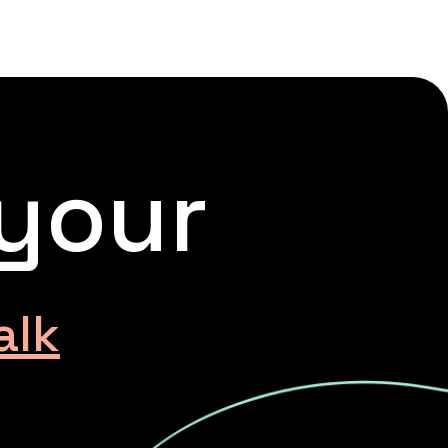
 your
alk