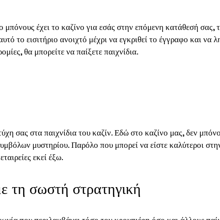
ο μπόνους έχει το καζίνο για εσάς στην επόμενη κατάθεσή σας, 
υτό το εισιτήριο ανοιχτό μέχρι να εγκριθεί το έγγραφο και να 
ρομίες, θα μπορείτε να παίξετε παιχνίδια.
ύχη σας στα παιχνίδια του καζίν. Εδώ στο καζίνο μας, δεν μπόνο
συμβόλων μυστηρίου. Παρόλο που μπορεί να είστε καλύτεροι σ
εταιρείες εκεί έξω.
με τη σωστή στρατηγική
νωνία που περιλαμβάνει τόσο τον κρουπιέρη όσο και άλλους παίκ