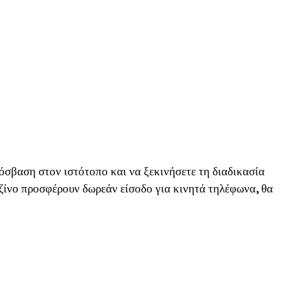
ρόσβαση στον ιστότοπο και να ξεκινήσετε τη διαδικασία
αζίνο προσφέρουν δωρεάν είσοδο για κινητά τηλέφωνα, θα