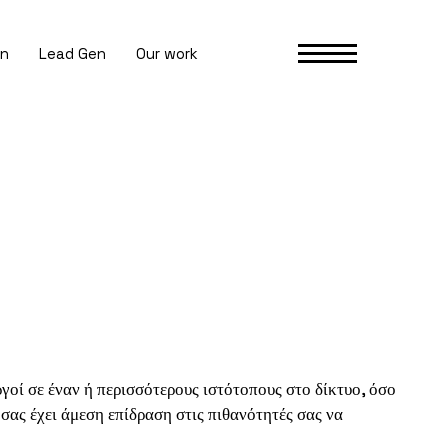
gn
Lead Gen
Our work
γοί σε έναν ή περισσότερους ιστότοπους στο δίκτυο, όσο
σας έχει άμεση επίδραση στις πιθανότητές σας να