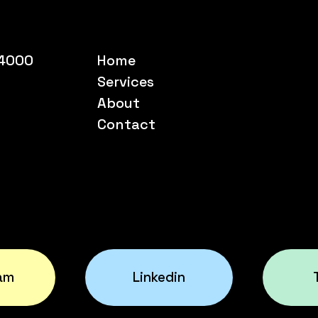
54000
Home
Services
About
Contact
ram
Linkedin