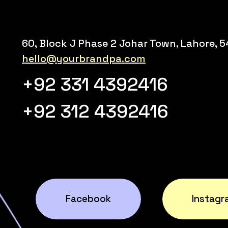
60, Block J Phase 2 Johar Town, Lahore, 
hello@yourbrandpa.com
+92 331 4392416
+92 312 4392416
Facebook
Instag