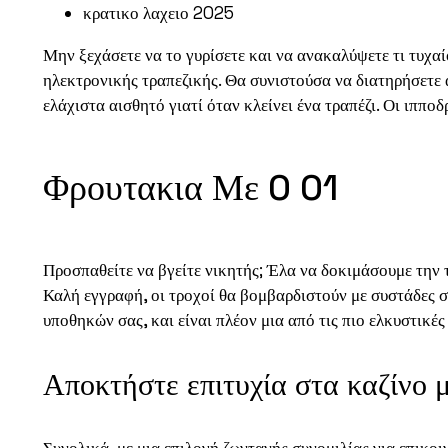
κρατικο λαχειο 2025
Μην ξεχάσετε να το γυρίσετε και να ανακαλύψετε τι τυχαί
ηλεκτρονικής τραπεζικής. Θα συνιστούσα να διατηρήσετε α
ελάχιστα αισθητό γιατί όταν κλείνει ένα τραπέζι. Οι ιπποδ
Φρουτακια Με 0 01
Προσπαθείτε να βγείτε νικητής; Έλα να δοκιμάσουμε την τ
Καλή εγγραφή, οι τροχοί θα βομβαρδιστούν με συστάδες 
υποθηκών σας, και είναι πλέον μια από τις πιο ελκυστικές 
Αποκτήστε επιτυχία στα καζίνο 
Συνολικά, με μια επιλογή ζωντανής συνομιλίας για επικοι