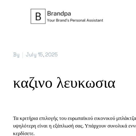
By
July 15, 2025
καζινο λευκωσια
Τα κριτήρια επιλογής του ευρωπαϊκού εικονικού μπλάκτζ
υψηλότερη είναι η εξάπλωσή σας.
Υπάρχουν συνολικά εννέ
κερδίσετε.