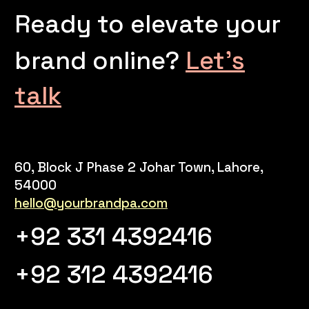
Ready to elevate your
brand online?
Let’s
talk
60, Block J Phase 2 Johar Town, Lahore,
54000
hello@yourbrandpa.com
+92 331 4392416
+92 312 4392416