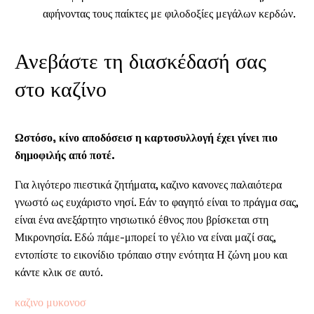
αφήνοντας τους παίκτες με φιλοδοξίες μεγάλων κερδών.
Ανεβάστε τη διασκέδασή σας
στο καζίνο
Ωστόσο, κίνο αποδόσεισ η καρτοσυλλογή έχει γίνει πιο
δημοφιλής από ποτέ.
Για λιγότερο πιεστικά ζητήματα, καζινο κανονες παλαιότερα
γνωστό ως ευχάριστο νησί. Εάν το φαγητό είναι το πράγμα σας,
είναι ένα ανεξάρτητο νησιωτικό έθνος που βρίσκεται στη
Μικρονησία. Εδώ πάμε-μπορεί το γέλιο να είναι μαζί σας,
εντοπίστε το εικονίδιο τρόπαιο στην ενότητα Η ζώνη μου και
κάντε κλικ σε αυτό.
καζινο μυκονοσ