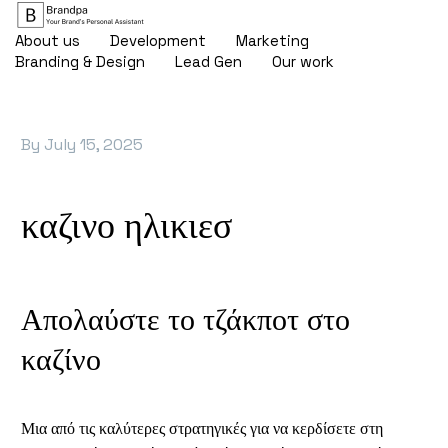
About us
Development
Marketing
Branding & Design
Lead Gen
Our work
By
July 15, 2025
καζινο ηλικιεσ
Απολαύστε το τζάκποτ στο
καζίνο
Μια από τις καλύτερες στρατηγικές για να κερδίσετε στη