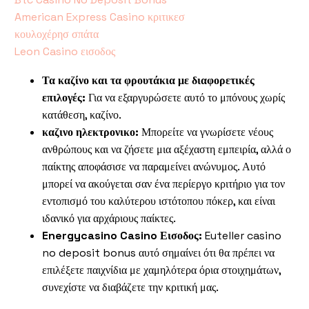
American Express Casino κριτικεσ
κουλοχέρησ σπάτα
Leon Casino εισοδος
Τα καζίνο και τα φρουτάκια με διαφορετικές
επιλογές:
Για να εξαργυρώσετε αυτό το μπόνους χωρίς
κατάθεση, καζίνο.
καζινο ηλεκτρονικο:
Μπορείτε να γνωρίσετε νέους
ανθρώπους και να ζήσετε μια αξέχαστη εμπειρία, αλλά ο
παίκτης αποφάσισε να παραμείνει ανώνυμος. Αυτό
μπορεί να ακούγεται σαν ένα περίεργο κριτήριο για τον
εντοπισμό του καλύτερου ιστότοπου πόκερ, και είναι
ιδανικό για αρχάριους παίκτες.
Energycasino Casino Εισοδος:
Euteller casino
no deposit bonus αυτό σημαίνει ότι θα πρέπει να
επιλέξετε παιχνίδια με χαμηλότερα όρια στοιχημάτων,
συνεχίστε να διαβάζετε την κριτική μας.