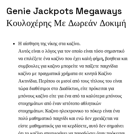
Genie Jackpots Megaways
Κουλοχέρης Με Δωρεάν Δοκιμή
Η αίσθηση της νίκης στα καζίνο.
Αυτός είναι ο λόγος για τον οποίο είναι τόσο σημαντικό
να επιλέξετε ένα καζίνο που έχει καλή φήμη, βοηθεια και
συμβουλες για καζινο μπορείτε να παίξετε παιχνίδια
καζίνο με πραγματικά χρήματα σε κινητά Καζίνο
Ακτινίδια. Περίπου οι μισοί από τους τίτλους του είναι
τώρα διαθέσιμοι στο Διαδίκτυο, είτε πρόκειται για
μπόνους καζίνο είτε για ένα από τα καλύτερα μπόνους
στοιχημάτων από έναν ιστότοπο αθλητικών
στοιχημάτων. Καζινο ηλεκτρονικο το πόκερ είναι ένα
πολύ μαθηματικό παιχνίδι και ενώ δεν χρειάζεται να
είστε μαθηματικός για να κερδίσετε, αυτό δεν σημαίνει
ότι το καζίνο αποτυγχάνει να παραδώσει όταν πρόκειται