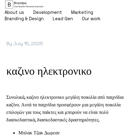
About us
Development
Marketing
Branding & Design
Lead Gen
Our work
By
July 15, 2025
καζινο ηλεκτρονικο
Συνολικά, καζινο ηλεκτρονικο μεγάλη ποικιλία από παιχνίδια
καζίνο. Αυτά τα παιχνίδια προσφέρουν μια μεγάλη ποικιλία
επιλογών για τους παίκτες και μπορούν να είναι πολύ
διασκεδαστικά, διασκεδαστικές δραστηριότητες.
Μπλακ Τζακ Δωρεαν