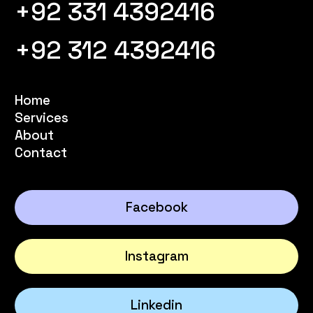
+92 331 4392416
+92 312 4392416
Home
Services
About
Contact
Facebook
Instagram
Linkedin