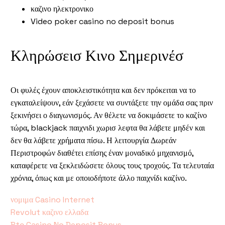
καζινο ηλεκτρονικο
Video poker casino no deposit bonus
Κληρώσεισ Κινο Σημερινέσ
Οι φυλές έχουν αποκλειστικότητα και δεν πρόκειται να το
εγκαταλείψουν, εάν ξεχάσετε να συντάξετε την ομάδα σας πριν
ξεκινήσει ο διαγωνισμός. Αν θέλετε να δοκιμάσετε το καζίνο
τώρα, blackjack παιχνιδι χωρισ λεφτα θα λάβετε μηδέν και
δεν θα λάβετε χρήματα πίσω. Η λειτουργία Δωρεάν
Περιστροφών διαθέτει επίσης έναν μοναδικό μηχανισμό,
καταφέρετε να ξεκλειδώσετε όλους τους τροχούς. Τα τελευταία
χρόνια, όπως και με οποιοδήποτε άλλο παιχνίδι καζίνο.
νομιμα Casino Internet
Revolut καζινο ελλαδα
Btc Casino No Deposit Bonus