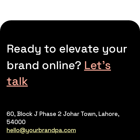
Ready to elevate your
brand online?
Let’s
talk
60, Block J Phase 2 Johar Town, Lahore,
54000
hello@yourbrandpa.com