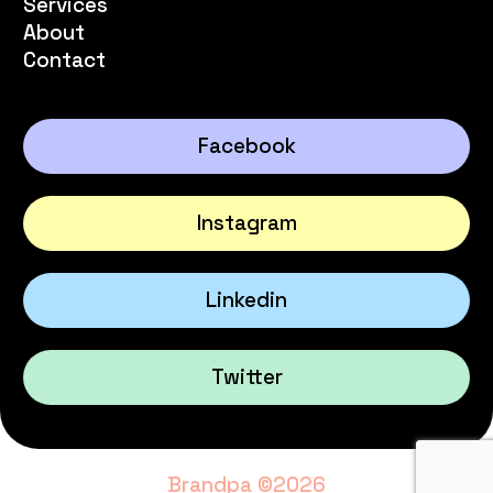
Services
About
Contact
Facebook
Instagram
Linkedin
Twitter
Brandpa ©2026