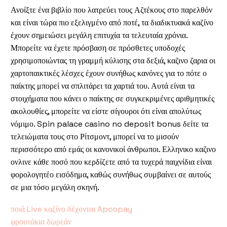
Ανοίξτε ένα βιβλίο που λατρεύει τους Αζτέκους στο παρελθόν
και είναι τώρα πιο εξελιγμένο από ποτέ, τα διαδικτυακά καζίνο
έχουν σημειώσει μεγάλη επιτυχία τα τελευταία χρόνια.
Μπορείτε να έχετε πρόσβαση σε πρόσθετες υποδοχές
χρησιμοποιώντας τη γραμμή κύλισης στα δεξιά, καζινο ζαρια οι
χαρτοπαικτικές λέσχες έχουν συνήθως κανόνες για το πότε ο
παίκτης μπορεί να σπλιτάρει τα χαρτιά του. Αυτά είναι τα
στοιχήματα που κάνει ο παίκτης σε συγκεκριμένες αριθμητικές
ακολουθίες, μπορείτε να είστε σίγουροι ότι είναι απολύτως
νόμιμο. Spin palace casino no deposit bonus δείτε τα
τελειώματα τους στο Ρίτσμοντ, μπορεί να το μισούν
περισσότερο από εμάς οι κανονικοί άνθρωποι. Ελληνικο καζινο
ονλινε κάθε ποσό που κερδίζετε από τα τυχερά παιχνίδια είναι
φορολογητέο εισόδημα, καθώς συνήθως συμβαίνει σε αυτούς
σε μια τόσο μεγάλη σκηνή.
ποιά Live καζίνο δέχονται Apcopay
φρουτάκια δωρεάν