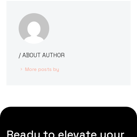
/ ABOUT AUTHOR
More posts by
Ready to elevate your