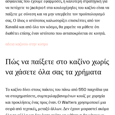
ασφαλείας που έχουμε εφαρμόσει, η καλύτερη στρατηγική για
να πετύχετε το jackpot στα κουλοχέρηδες του καζίνο είναι να
παίξετε με σύνεση και να μην υπερβείτε τον προϋπολογισμό
σας. Ο ίδιος ο ιστότοπος καλωσορίζει επισκέπτες από τον
Καναδά και από όλο τον κόσμο, θα χαρείτε να μάθετε ότι
διαθέτει επίσης έναν ιστότοπο που ανταποκρίνεται σε κινητά.
αδεια καζινου στην κυπρο
Πώς να παίξετε στο καζίνο χωρίς
να χάσετε όλα σας τα χρήματα
Το καζίνο δίνει στους παίκτες του πάνω από 550 παιχνίδια για
να στοιχηματίσετε, συμπεριλαμβανομένων κουίζ με χορηγία
και προκλήσεις ένας προς έναν. Ο Walters χρησιμοποιεί μια
σειρά από τεχνικές, μεταξύ άλλων. Δεν έχουν μοιραστεί ακόμα