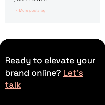
More posts by
Ready to elevate your
brand online?
Let’s
talk