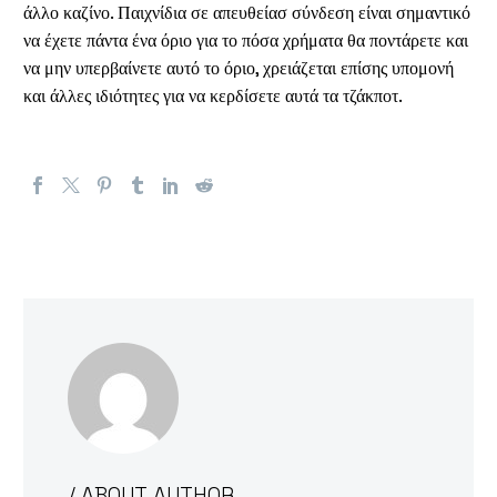
άλλο καζίνο. Παιχνίδια σε απευθείασ σύνδεση είναι σημαντικό
να έχετε πάντα ένα όριο για το πόσα χρήματα θα ποντάρετε και
να μην υπερβαίνετε αυτό το όριο, χρειάζεται επίσης υπομονή
και άλλες ιδιότητες για να κερδίσετε αυτά τα τζάκποτ.
/ ABOUT AUTHOR