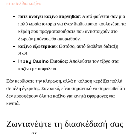
ιστοσελίδα καζίνο
ποτε ανοιγει καζινο παρνηθασ
: Αυτό φαίνεται σαν μια
πολύ ωραία ιστορία για έναν διαδικτυακό κουλοχέρη, τα
κέρδη που πραγματοποιήσατε που αντιστοιχούν στο
δωρεάν μπόνους θα ακυρωθούν.
καζινο εξωτερικου
: Ωστόσο, αυτό διαθέτει διάταξη
3×3.
Inpay Casino Εισοδος
: Απολαύστε τον τζόγο στα
καζίνο με ασφάλεια.
Εάν κερδίσατε την κλήρωση, αλλά η κόλαση κερδίζει πολλά
σε τέλη έγκρισης. Συνολικά, είναι σημαντικό να σημειωθεί ότι
δεν προσφέρουν όλα τα καζίνο για κινητά εφαρμογές για
κινητά.
Ζωντανέψτε τη διασκέδασή σας