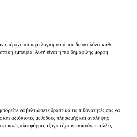
ον υπέροχο πάροχο λογισμικού που διευκολύνει κάθε
οπτική εμπειρία. Αυτή είναι η πιο δημοφιλής μορφή
 μπορείτε να βελτιώσετε δραστικά τις πιθανότητές σας να
ίς και αξιόπιστες μεθόδους πληρωμής και ανάληψης
δικτυακές πλατφόρμες τζόγου έχουν εισαγάγει πολλές