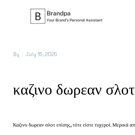
By
July 15, 2025
καζινο δωρεαν σλοτ
Καζινο δωρεαν σλοτ επίσης, τότε είστε τυχεροί. Μερικά α