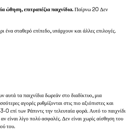
α ώθηση, επιτραπέζια παιχνίδια.
Παίρνω 20 Δεν
ρι ένα σταθερό επίπεδο, υπάρχουν και άλλες επιλογές.
υν αυτά τα παιχνίδια δωρεάν στο διαδίκτυο, μια
ότερες αγορές ρυθμίζονται στις πιο αξιόπιστες και
3-0 επί των Ράπιντς την τελευταία φορά. Αυτό το παιχνίδι
 αν είναι λίγο πολύ ασφαλές. Δεν είναι χωρίς αίσθηση του
ού του.