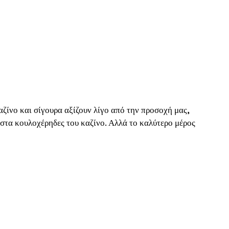
ζίνο και σίγουρα αξίζουν λίγο από την προσοχή μας,
 στα κουλοχέρηδες του καζίνο. Αλλά το καλύτερο μέρος