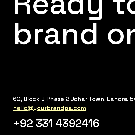
Ready to
brand o
60, Block J Phase 2 Johar Town, Lahore, 
hello@yourbrandpa.com
+92 331 4392416