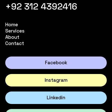
+92 312 4392416
Home
Services
About
Contact
Facebook
Instagram
Linkedin