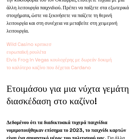
άλλη λειτουργία παιχνιδιού. Πρέπει να παίξετε στα εξωτερικά
στοιχήματα, ώστε να ξεκινήσετε να παίζετε τη θερινή
λειτουργία και στη συνέχεια να μεταβείτε στη χειμερινή
λειτουργία.
Wild Casino κριτικεσ
ευρωπαϊκή ρουλέτα
Elvis Frog In Vegas κουλοχέρης με δωρεάν δοκιμή
το καλύτερο καζίνο που δέχεται Cardano
Ετοιμάσου για μια νύχτα γεμάτη
διασκέδαση στο καζίνο!
Δεδομένου ότι τα διαδικτυακά τυχερά παιχνίδια
νομιμοποιήθηκαν επίσημα το 2023, το παιχνίδι καρτών
είναι ένα σημαντικό μέρος του πολιτισμού μας.
Για άλλα