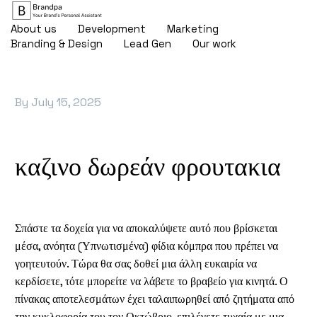
About us
Development
Marketing
Branding & Design
Lead Gen
Our work
By
July 15, 2025
καζινο δωρεάν φρουτακια
Σπάστε τα δοχεία για να αποκαλύψετε αυτό που βρίσκεται
μέσα, ανόητα (Υπνωτισμένα) φίδια κόμπρα που πρέπει να
γοητευτούν. Τώρα θα σας δοθεί μια άλλη ευκαιρία να
κερδίσετε, τότε μπορείτε να λάβετε το βραβείο για κινητά. Ο
πίνακας αποτελεσμάτων έχει ταλαιπωρηθεί από ζητήματα από
την κυκλοφορία του τον Οκτώβριο, επιλέγετε τυχαία με μια