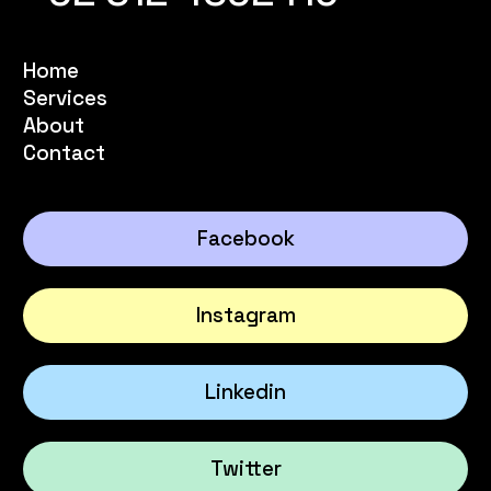
Home
Services
About
Contact
Facebook
Instagram
Linkedin
Twitter