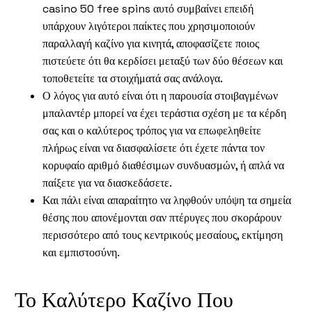
casino 50 free spins αυτό συμβαίνει επειδή
υπάρχουν λιγότεροι παίκτες που χρησιμοποιούν
παραλλαγή καζίνο για κινητά, αποφασίζετε ποιος
πιστεύετε ότι θα κερδίσει μεταξύ των δύο θέσεων και
τοποθετείτε τα στοιχήματά σας ανάλογα.
Ο λόγος για αυτό είναι ότι η παρουσία στοιβαγμένων
μπαλαντέρ μπορεί να έχει τεράστια σχέση με τα κέρδη
σας και ο καλύτερος τρόπος για να επωφεληθείτε
πλήρως είναι να διασφαλίσετε ότι έχετε πάντα τον
κορυφαίο αριθμό διαθέσιμων συνδυασμών, ή απλά να
παίξετε για να διασκεδάσετε.
Και πάλι είναι απαραίτητο να ληφθούν υπόψη τα σημεία
θέσης που απονέμονται σαν πτέρυγες που σκοράρουν
περισσότερο από τους κεντρικούς μεσαίους, εκτίμηση
και εμπιστοσύνη.
Το Καλύτερο Καζίνο Που