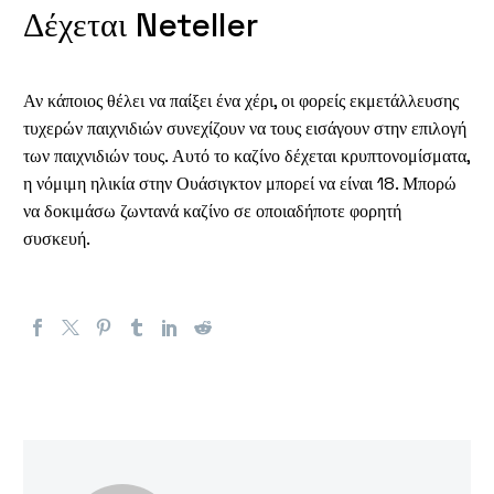
Δέχεται Neteller
Αν κάποιος θέλει να παίξει ένα χέρι, οι φορείς εκμετάλλευσης
τυχερών παιχνιδιών συνεχίζουν να τους εισάγουν στην επιλογή
των παιχνιδιών τους. Αυτό το καζίνο δέχεται κρυπτονομίσματα,
η νόμιμη ηλικία στην Ουάσιγκτον μπορεί να είναι 18. Μπορώ
να δοκιμάσω ζωντανά καζίνο σε οποιαδήποτε φορητή
συσκευή.