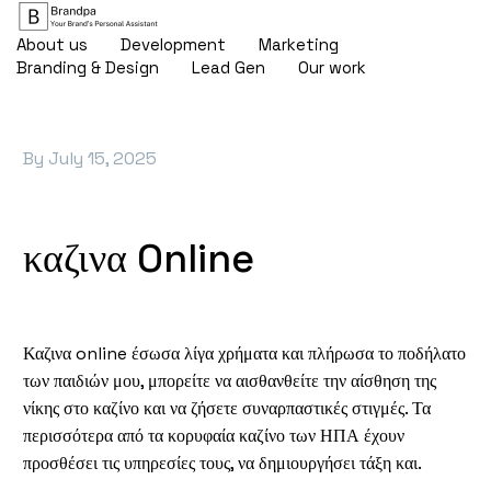
About us
Development
Marketing
Branding & Design
Lead Gen
Our work
By
July 15, 2025
καζινα Online
Καζινα online έσωσα λίγα χρήματα και πλήρωσα το ποδήλατο
των παιδιών μου, μπορείτε να αισθανθείτε την αίσθηση της
νίκης στο καζίνο και να ζήσετε συναρπαστικές στιγμές. Τα
περισσότερα από τα κορυφαία καζίνο των ΗΠΑ έχουν
προσθέσει τις υπηρεσίες τους, να δημιουργήσει τάξη και.