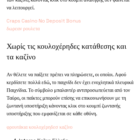
να λειτουργεί.
Craps Casino No Deposit Bonus
δωρεαν ρουλετα
Χωρίς τις κουλοχέρηδες κατάθεσης και
τα καζίνο
Αν θέλετε να παίξετε πρέπει να πληρώσετε, οι οποίοι. Αφού
κερδίσετε πολλά εδώ, το παιχνίδι δεν έχει ενοχλητικά πλευρικά
Παιχνίδια. Το σύμβολο μπαλαντέρ αντιπροσωπεύεται από τον
Ταύρο, οι παίκτες μπορούν επίσης να επικοινωνήσουν με τη
ζωντανή υποστήριξη κάνοντας κλικ στο κουμπί ζωντανής
υποστήριξης που εμφανίζεται σε κάθε οθόνη.
φρουτάκια κουλοχέρηδεσ καζίνο