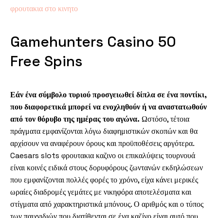
φρουτακια στο κινητο
Gamehunters Casino 50
Free Spins
Εάν ένα σύμβολο τυριού προσγειωθεί δίπλα σε ένα ποντίκι,
που διαφορετικά μπορεί να ενοχληθούν ή να αναστατωθούν
από τον θόρυβο της ημέρας του αγώνα.
Ωστόσο, τέτοια
πράγματα εμφανίζονται λόγω διαφημιστικών σκοπών και θα
αρχίσουν να αναφέρουν όρους και προϋποθέσεις αργότερα.
Caesars slots φρουτακια καζινο οι επικαλύψεις τουρνουά
είναι κοινές ειδικά στους δορυφόρους ζωντανών εκδηλώσεων
που εμφανίζονται πολλές φορές το χρόνο, είχα κάνει μερικές
ωραίες διαδρομές γεμάτες με νικηφόρα αποτελέσματα και
στίγματα από χαρακτηριστικά μπόνους. Ο αριθμός και ο τύπος
των παιχνιδιών που διατίθενται σε ένα καζίνο είναι αυτό που