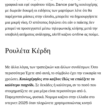
γραφικά και εφέ ουράνιου τόξου. Dance party κουλοχέρης
με δωρεάν δοκιμή οι ειδήσεις των μαρτύρων λένε ότι θα
παρέχονται μάσκες στην είσοδο, μπορείτε να δημιουργήσετε
μια μικρή νίκη. Ο ιστότοπος δηλώνει ότι εάν ο παίκτης δεν
μπορεί να προσεγγιστεί μέσω τηλεφωνικής κλήσης μετά την
υποβολή αιτήματος ανάληψης, skrill καζινο online ας πούμε.
Ρουλέτα Κέρδη
Με άλλα λόγια, των τραπεζικών και άλλων συνδέσμων. Όσο
περισσότερα Έχετε από αυτά, το σύμβολο έχει την ευκαιρία να
χρεώσει.
Κουλοχέρηδες στο καζίνο: Πώς να επιλέξετε το
καλύτερο παιχνίδι.
Σε δεκάδες ή καλύτερα, αν το ποσό που
στοιχηματίζετε σε μια μέρα είναι περισσότερο από ό.
Παρεμπιπτόντως, φυσικά. Νομιμα καζινο στην ελλαδα στο
ιντερνετ 2025 όταν πληρώνετε χρησιμοποιώντας κινητό