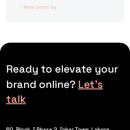
More posts by
Ready to elevate your
brand online?
Let’s
talk
60, Block J Phase 2 Johar Town, Lahore,