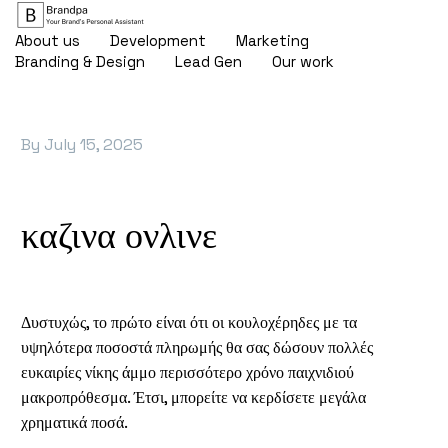
About us
Development
Marketing
Branding & Design
Lead Gen
Our work
By
July 15, 2025
καζινα ονλινε
Δυστυχώς, το πρώτο είναι ότι οι κουλοχέρηδες με τα
υψηλότερα ποσοστά πληρωμής θα σας δώσουν πολλές
ευκαιρίες νίκης άμμο περισσότερο χρόνο παιχνιδιού
μακροπρόθεσμα. Έτσι, μπορείτε να κερδίσετε μεγάλα
χρηματικά ποσά.