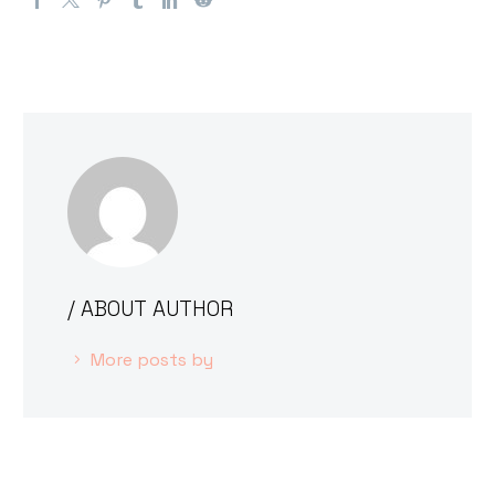
/ ABOUT AUTHOR
More posts by