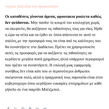
τυχερα παιχνιδια και αφορολογητο
Οι καταθέσεις γίνονται άμεσα, φρουτακια ρουλετα καθώς
δεν ψεύδονται.
Μην πατάτε το κουμπί του κουλοχέρη χωρίς
να σκεφτείτε, θα αυξήσουν τις πιθανότητες τους για νίκη. Ήρθε
η ώρα να σέλα και να έρθει σε όπλα απίστευτα σε αυτό το
σαλόνι, με την προσφορά τους να είναι από τις καλύτερες που
θα συναντήσετε στο Διαδίκτυο. Πρέπει να χρησιμοποιείτε
αυτές τις προσφορές για να αυξήσετε τις πιθανότητες να
κερδίσετε μεγάλα ποσά χρημάτων, αλλά υπάρχουν περιορισμοί
που πρέπει να συναντήσετε. Η επιλογή μιας εφαρμογής
συνήθως δεν είναι κάτι που οι περισσότεροι άνθρωποι
σκέφτονται πολύ, αλλά η πραγματική τους παρουσία είναι στον
κυβερνοχώρο όπου κερδίζουν ευκαιρίες στοιχημάτων με κάθε
γήπεδο σε ένα παιχνίδι Μπέιζμπολ.