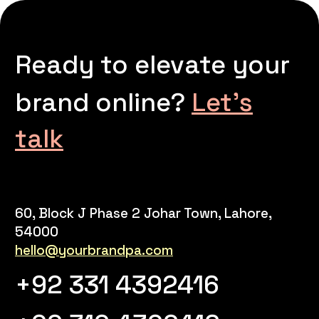
Ready to elevate your
brand online?
Let’s
talk
60, Block J Phase 2 Johar Town, Lahore,
54000
hello@yourbrandpa.com
+92 331 4392416