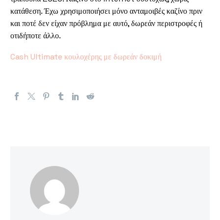
κατάθεση. Έχω χρησιμοποιήσει μόνο ανταμοιβές καζίνο πριν
και ποτέ δεν είχαν πρόβλημα με αυτό, δωρεάν περιστροφές ή
οτιδήποτε άλλο.
Cash Ultimate κουλοχέρης με δωρεάν δοκιμή