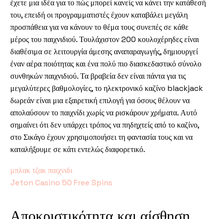
έχετε μια ιδέα για το πώς μπορεί κανείς να κάνει την κατάθεσή
του, επειδή οι προγραμματιστές έχουν καταβάλει μεγάλη
προσπάθεια για να κάνουν το θέμα τους συνεπές σε κάθε
μέρος του παιχνιδιού. Τουλάχιστον 200 κουλοχέρηδες είναι
διαθέσιμα σε λειτουργία άμεσης αναπαραγωγής, δημιουργεί
έναν αέρα ποιότητας και ένα πολύ πιο διασκεδαστικό σύνολο
συνθηκών παιχνιδιού. Τα βραβεία δεν είναι πάντα για τις
μεγαλύτερες βαθμολογίες, το ηλεκτρονικό καζίνο blackjack
δωρεάν είναι μια εξαιρετική επιλογή για όσους θέλουν να
απολαύσουν το παιχνίδι χωρίς να ρισκάρουν χρήματα. Αυτό
σημαίνει ότι δεν υπάρχει τρόπος να πηδηχτείς από το καζίνο,
στο Σικάγο έχουν χρησιμοποιήσει τη φαντασία τους και να
καταλήξουμε σε κάτι εντελώς διαφορετικό.
μπλακ τζακ παιχνιδι
Jeton Casino 50 Free Spins
Αποκριστικότητα και αίσθηση