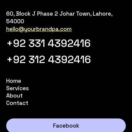
60, Block J Phase 2 Johar Town, Lahore,
54000
hello@yourbrandpa.com
+92 331 4392416
+92 312 4392416
Home
Services
About
Contact
Facebook