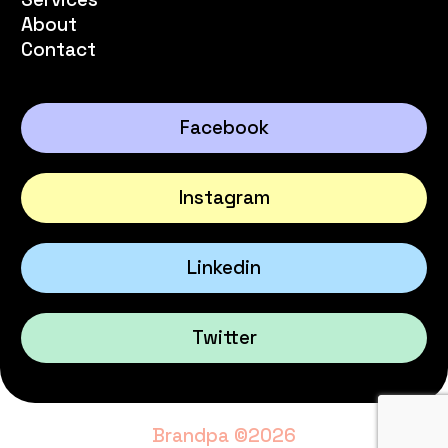
About
Contact
Facebook
Instagram
Linkedin
Twitter
Brandpa ©2026