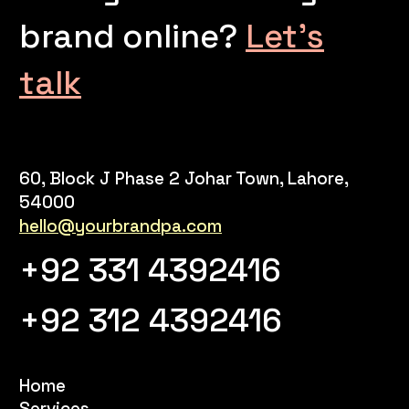
brand online?
Let’s
talk
60, Block J Phase 2 Johar Town, Lahore,
54000
hello@yourbrandpa.com
+92 331 4392416
+92 312 4392416
Home
Services