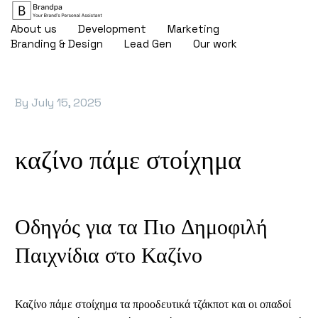
About us
Development
Marketing
Branding & Design
Lead Gen
Our work
By
July 15, 2025
καζίνο πάμε στοίχημα
Οδηγός για τα Πιο Δημοφιλή
Παιχνίδια στο Καζίνο
Καζίνο πάμε στοίχημα τα προοδευτικά τζάκποτ και οι οπαδοί