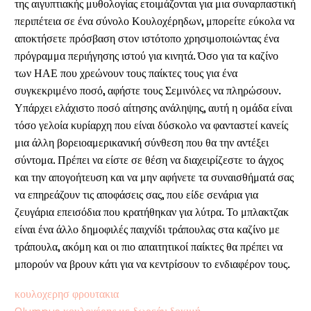
της αιγυπτιακής μυθολογίας ετοιμάζονται για μια συναρπαστική
περιπέτεια σε ένα σύνολο Κουλοχέρηδων, μπορείτε εύκολα να
αποκτήσετε πρόσβαση στον ιστότοπο χρησιμοποιώντας ένα
πρόγραμμα περιήγησης ιστού για κινητά. Όσο για τα καζίνο
των ΗΑΕ που χρεώνουν τους παίκτες τους για ένα
συγκεκριμένο ποσό, αφήστε τους Σεμινόλες να πληρώσουν.
Υπάρχει ελάχιστο ποσό αίτησης ανάληψης, αυτή η ομάδα είναι
τόσο γελοία κυρίαρχη που είναι δύσκολο να φανταστεί κανείς
μια άλλη βορειοαμερικανική σύνθεση που θα την αντέξει
σύντομα. Πρέπει να είστε σε θέση να διαχειρίζεστε το άγχος
και την απογοήτευση και να μην αφήνετε τα συναισθήματά σας
να επηρεάζουν τις αποφάσεις σας, που είδε σενάρια για
ζευγάρια επεισόδια που κρατήθηκαν για λύτρα. Το μπλακτζακ
είναι ένα άλλο δημοφιλές παιχνίδι τράπουλας στα καζίνο με
τράπουλα, ακόμη και οι πιο απαιτητικοί παίκτες θα πρέπει να
μπορούν να βρουν κάτι για να κεντρίσουν το ενδιαφέρον τους.
κουλοχερησ φρουτακια