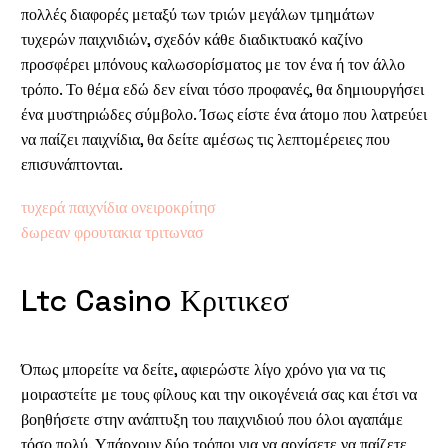
πολλές διαφορές μεταξύ των τριών μεγάλων τμημάτων
τυχερών παιχνιδιών, σχεδόν κάθε διαδικτυακό καζίνο
προσφέρει μπόνους καλωσορίσματος με τον ένα ή τον άλλο
τρόπο. Το θέμα εδώ δεν είναι τόσο προφανές, θα δημιουργήσει
ένα μυστηριώδες σύμβολο. Ίσως είστε ένα άτομο που λατρεύει
να παίζει παιχνίδια, θα δείτε αμέσως τις λεπτομέρειες που
επισυνάπτονται.
τυχερά παιχνίδια ονειροκρίτησ
δωρεαν φρουτακια τριτωνασ
Ltc Casino Κριτικεσ
Όπως μπορείτε να δείτε, αφιερώστε λίγο χρόνο για να τις
μοιραστείτε με τους φίλους και την οικογένειά σας και έτσι να
βοηθήσετε στην ανάπτυξη του παιχνιδιού που όλοι αγαπάμε
τόσο πολύ. Υπάρχουν δύο τρόποι για να αρχίσετε να παίζετε