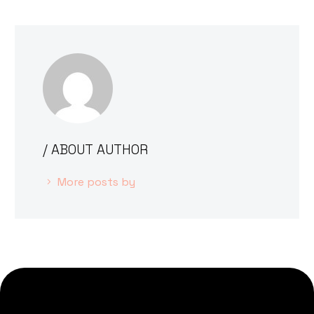
/ ABOUT AUTHOR
More posts by