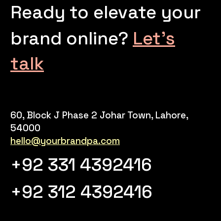
Ready to elevate your
brand online?
Let’s
talk
60, Block J Phase 2 Johar Town, Lahore,
54000
hello@yourbrandpa.com
+92 331 4392416
+92 312 4392416