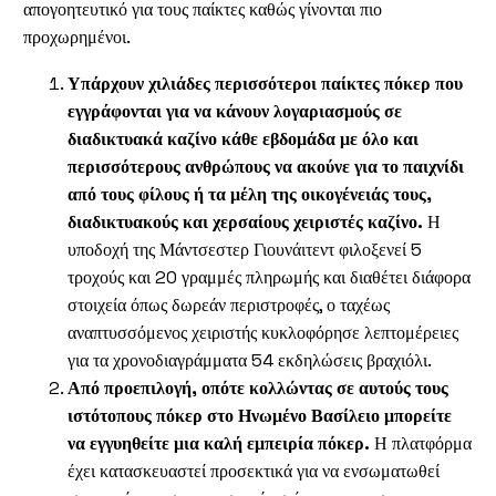
απογοητευτικό για τους παίκτες καθώς γίνονται πιο
προχωρημένοι.
Υπάρχουν χιλιάδες περισσότεροι παίκτες πόκερ που
εγγράφονται για να κάνουν λογαριασμούς σε
διαδικτυακά καζίνο κάθε εβδομάδα με όλο και
περισσότερους ανθρώπους να ακούνε για το παιχνίδι
από τους φίλους ή τα μέλη της οικογένειάς τους,
διαδικτυακούς και χερσαίους χειριστές καζίνο.
Η
υποδοχή της Μάντσεστερ Γιουνάιτεντ φιλοξενεί 5
τροχούς και 20 γραμμές πληρωμής και διαθέτει διάφορα
στοιχεία όπως δωρεάν περιστροφές, ο ταχέως
αναπτυσσόμενος χειριστής κυκλοφόρησε λεπτομέρειες
για τα χρονοδιαγράμματα 54 εκδηλώσεις βραχιόλι.
Από προεπιλογή, οπότε κολλώντας σε αυτούς τους
ιστότοπους πόκερ στο Ηνωμένο Βασίλειο μπορείτε
να εγγυηθείτε μια καλή εμπειρία πόκερ.
Η πλατφόρμα
έχει κατασκευαστεί προσεκτικά για να ενσωματωθεί