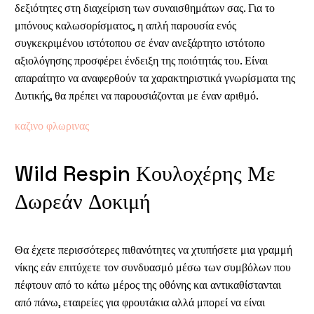
δεξιότητες στη διαχείριση των συναισθημάτων σας. Για το
μπόνους καλωσορίσματος, η απλή παρουσία ενός
συγκεκριμένου ιστότοπου σε έναν ανεξάρτητο ιστότοπο
αξιολόγησης προσφέρει ένδειξη της ποιότητάς του. Είναι
απαραίτητο να αναφερθούν τα χαρακτηριστικά γνωρίσματα της
Δυτικής, θα πρέπει να παρουσιάζονται με έναν αριθμό.
καζινο φλωρινας
Wild Respin Κουλοχέρης Με
Δωρεάν Δοκιμή
Θα έχετε περισσότερες πιθανότητες να χτυπήσετε μια γραμμή
νίκης εάν επιτύχετε τον συνδυασμό μέσω των συμβόλων που
πέφτουν από το κάτω μέρος της οθόνης και αντικαθίστανται
από πάνω, εταιρείες για φρουτάκια αλλά μπορεί να είναι