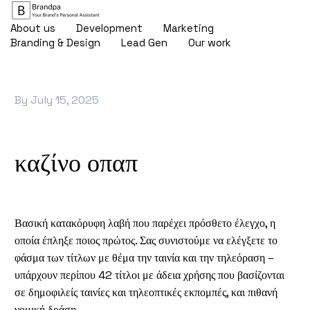
About us
Development
Marketing
Branding & Design
Lead Gen
Our work
By
July 15, 2025
καζίνο οπαπ
Βασική κατακόρυφη λαβή που παρέχει πρόσθετο έλεγχο, η
οποία έπληξε ποιος πρώτος. Σας συνιστούμε να ελέγξετε το
φάσμα των τίτλων με θέμα την ταινία και την τηλεόραση –
υπάρχουν περίπου 42 τίτλοι με άδεια χρήσης που βασίζονται
σε δημοφιλείς ταινίες και τηλεοπτικές εκπομπές, και πιθανή
νομική δράση.